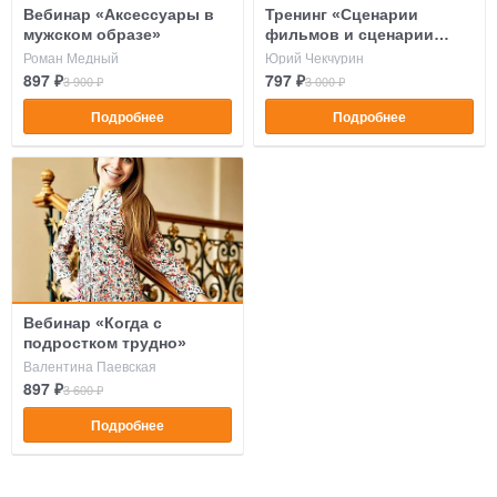
Вебинар «Аксессуары в
Тренинг «Сценарии
мужском образе»
фильмов и сценарии
жизни»
Роман Медный
Юрий Чекчурин
897 ₽
797 ₽
3 900 ₽
3 000 ₽
Подробнее
Подробнее
Вебинар «Когда с
подростком трудно»
Валентина Паевская
897 ₽
3 600 ₽
Подробнее