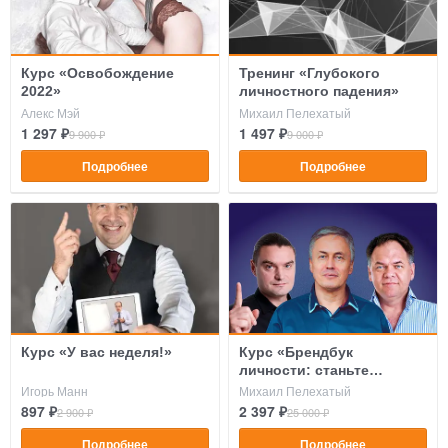
Курс «Освобождение
Тренинг «Глубокого
2022»
личностного падения»
Алекс Мэй
Михаил Пелехатый
1 297 ₽
1 497 ₽
9 900 ₽
9 000 ₽
Подробнее
Подробнее
Курс «У вас неделя!»
Курс «Брендбук
личности: станьте
человеком-легендой в
Игорь Манн
Михаил Пелехатый
своей сфере 2025»
897 ₽
2 397 ₽
2 900 ₽
25 000 ₽
Подробнее
Подробнее