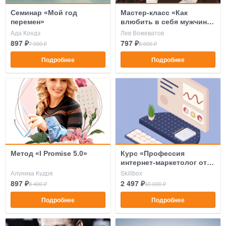
Семинар «Мой год
Мастер-класс «Как
перемен»
влюбить в себя мужчину
за несколько свиданий?»
Ада Кондэ
Лев Вожеватов
897 ₽
797 ₽
7 000 ₽
5 000 ₽
Подробнее
Подробнее
Метод «I Promise 5.0»
Курс «Профессия
интернет-маркетолог от А
до Я»
Алуника Кудря
Skillbox
897 ₽
2 497 ₽
8 400 ₽
60 000 ₽
Подробнее
Подробнее