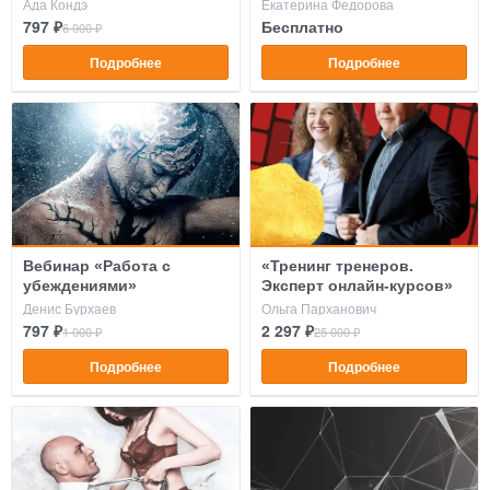
Я»
Ада Кондэ
Екатерина Федорова
797 ₽
Бесплатно
6 000 ₽
Подробнее
Подробнее
Вебинар «Работа с
«Тренинг тренеров.
убеждениями»
Эксперт онлайн-курсов»
Денис Бурхаев
Ольга Парханович
797 ₽
2 297 ₽
1 000 ₽
25 000 ₽
Подробнее
Подробнее