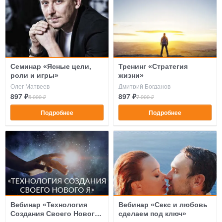
Семинар «Ясные цели,
Тренинг «Стратегия
роли и игры»
жизни»
Олег Матвеев
Дмитрий Богданов
897 ₽
897 ₽
5 000 ₽
7 900 ₽
Подробнее
Подробнее
Вебинар «Технология
Вебинар «Секс и любовь
Создания Своего Нового
сделаем под ключ»