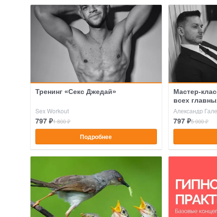
Тренинг «Секс Джедай»
Мастер-клас
всех главны
расставани
Sex Workout
Александр Гал
797 ₽
797 ₽
1 800 ₽
5 000 ₽
Подробнее