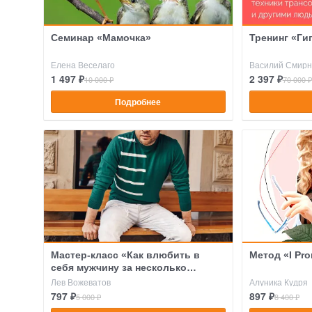
Семинар «Мамочка»
Тренинг «Ги
Елена Веселаго
Василий Смирн
1 497 ₽
2 397 ₽
10 000 ₽
70 000 ₽
Подробнее
Мастер-класс «Как влюбить в
Метод «I Pro
себя мужчину за несколько
свиданий?»
Лев Вожеватов
Алуника Кудря
797 ₽
897 ₽
5 000 ₽
8 400 ₽