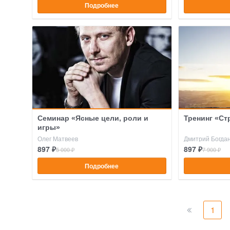
Подробнее
Семинар «Ясные цели, роли и
Тренинг «Ст
игры»
Олег Матвеев
Дмитрий Богда
897 ₽
897 ₽
5 000 ₽
7 900 ₽
Подробнее
1