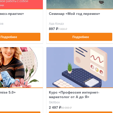
пноз-практик»
Семинар «Мой год перемен»
ов
Ада Кондэ
897 ₽
7 000 ₽
Подробнее
Подробнее
mise 5.0»
Курс «Профессия интернет-
маркетолог от А до Я»
Skillbox
2 497 ₽
60 000 ₽