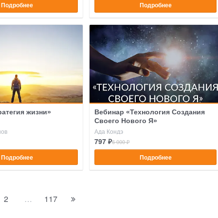
Подробнее
Подробнее
ратегия жизни»
Вебинар «Технология Создания
Своего Нового Я»
нов
Ада Кондэ
797 ₽
6 000 ₽
Подробнее
Подробнее
2
…
117