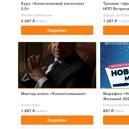
Курс «Кинетический интеллект
Тренинг «Цв
2.0»
НЛП Встреч
Михаил Дементьев
Джудит ДеЛозь
2 497 ₽
1 297 ₽
49 000 ₽
17 900 ₽
Подробнее
Мастер-класс «Клиентоманния»
Марафон «Н
Желаний 20
Игорь Манн
Елена Блиновс
1 897 ₽
897 ₽
10 000 ₽
5 000 ₽
Подробнее