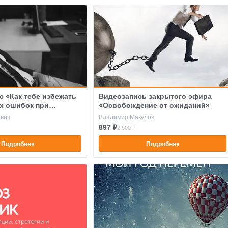
с «Как тебе избежать
Видеозапись закрытого эфира
х ошибок при
«Освобождение от ожиданий»
и»
евич
Владимир Макулов
897 ₽
2 500 ₽
Подробнее
Подробнее