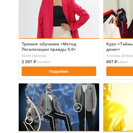
Тренинг обучение «Метод
Курс «Тайны
Легализации правды 5.0»
денег»
Юлия Ивлиева
Алуника Добро
2 297 ₽
897 ₽
170 000 ₽
3 364 ₽
Подробнее