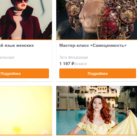
й язык женских
Мастер-класс «Самоценность»
вольская
Тата Феодориди
1 197 ₽
20 640 ₽
Подробнее
Подробнее