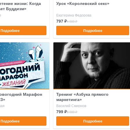
етение жизни: Когда
Урок «Королевский секс»
ает Буддизм»
е
Екатерина Федорова
797 ₽
4 000 ₽
Подробнее
Подробнее
овогодний Марафон
Тренинг «Азбука прямого
23»
маркетинга»
кая
Василий Смирнов
799 ₽
8 000 ₽
Подробнее
Подробнее