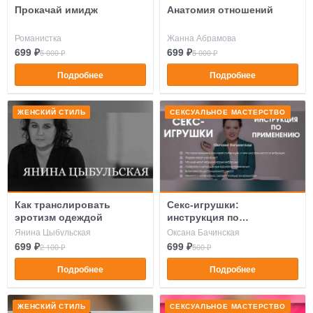
Прокачай имидж
Анатомия отношений
Романистка
Жанна Абрамова
699 ₽
699 ₽
5 000 ₽
5 000 ₽
Подробнее
Подробнее
ЖЕНСКИЙ СТИЛЬ
СЕКСУАЛЬНОЕ МАСТЕРСТВО
Как транслировать
Секс-игрушки:
эротизм одеждой
инструкция по
применению
Янина Цыбульская
Оксана Бачинская
699 ₽
699 ₽
2 100 ₽
500 ₽
Подробнее
Подробнее
ЖЕНСКИЙ СТИЛЬ
СЕКСУАЛЬНОЕ МАСТЕРСТВО