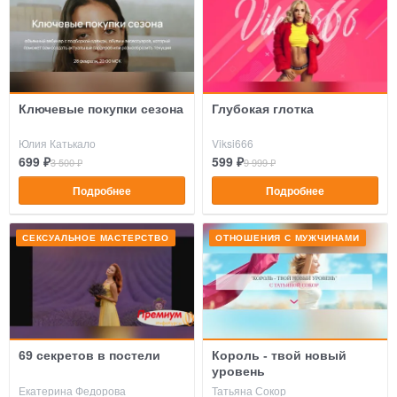
Ключевые покупки сезона
Глубокая глотка
Юлия Катькало
Viksi666
699 ₽
599 ₽
3 500 ₽
9 999 ₽
Подробнее
Подробнее
СЕКСУАЛЬНОЕ МАСТЕРСТВО
ОТНОШЕНИЯ С МУЖЧИНАМИ
69 секретов в постели
Король - твой новый
уровень
Екатерина Федорова
Татьяна Сокор