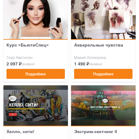
Курс «БьютиСпец»
Акварельные чувства
Гоар Аветисян
Мария Апокорина
2 097 ₽
1 490 ₽
20 000 ₽
15 000 ₽
Подробнее
Подробнее
Хелло, сити!
Экстрим-скетчинг 4