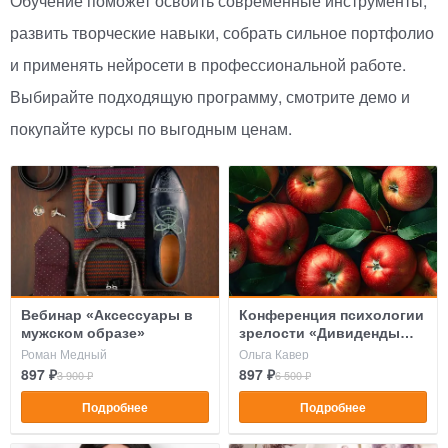
Обучение поможет освоить современные инструменты,
развить творческие навыки, собрать сильное портфолио
и применять нейросети в профессиональной работе.
Выбирайте подходящую программу, смотрите демо и
покупайте курсы по выгодным ценам.
Вебинар «Аксессуары в
Конференция психологии
мужском образе»
зрелости «Дивиденды
возраста»
Роман Медный
Ольга Кавер
897 ₽
897 ₽
3 900 ₽
6 500 ₽
Подробнее
Подробнее