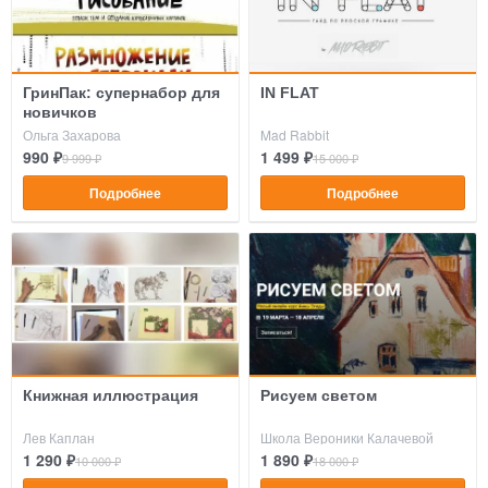
ГринПак: супернабор для
IN FLAT
новичков
Ольга Захарова
Mad Rabbit
990 ₽
1 499 ₽
9 999 ₽
15 000 ₽
Подробнее
Подробнее
Книжная иллюстрация
Рисуем светом
Лев Каплан
Школа Вероники Калачевой
1 290 ₽
1 890 ₽
10 000 ₽
18 000 ₽