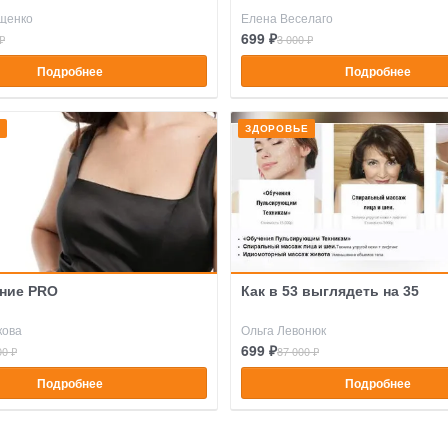
щенко
Елена Веселаго
699 ₽
₽
3 000 ₽
Подробнее
Подробнее
Е
ЗДОРОВЬЕ
ние PRO
Как в 53 выглядеть на 35
кова
Ольга Левонюк
699 ₽
00 ₽
87 000 ₽
Подробнее
Подробнее