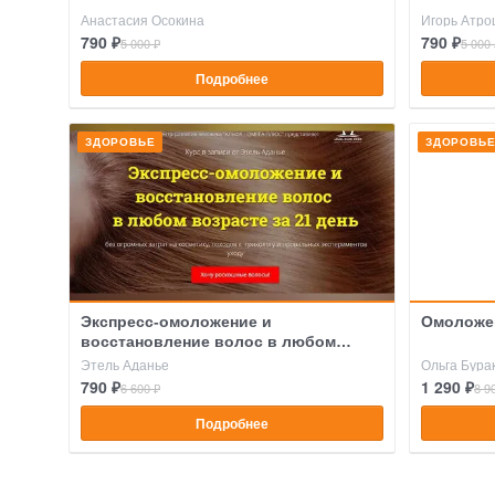
Анастасия Осокина
Игорь Атро
790 ₽
790 ₽
5 000 ₽
5 000 
Подробнее
ЗДОРОВЬЕ
ЗДОРОВЬ
Экспресс-омоложение и
Омоложе
восстановление волос в любом
возрасте за 21 день
Этель Аданье
Ольга Бура
790 ₽
1 290 ₽
6 600 ₽
8 9
Подробнее