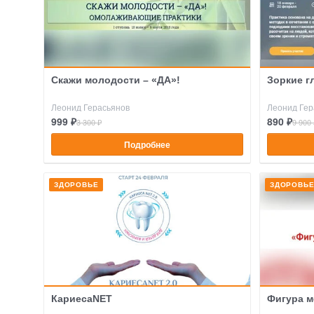
Скажи молодости – «ДА»!
Зоркие гл
Леонид Герасьянов
Леонид Гер
999 ₽
890 ₽
3 300 ₽
9 900 
Подробнее
ЗДОРОВЬЕ
ЗДОРОВЬ
КариесаNET
Фигура м