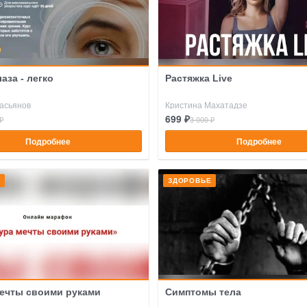
аза - легко
Растяжка Live
асьянов
Кристина Махатадзе
699 ₽
₽
3 000 ₽
Подробнее
Подробнее
Е
ЗДОРОВЬЕ
ечты своими руками
Симптомы тела