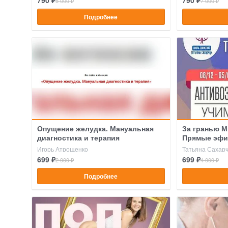
790 ₽
790 ₽
5 000 ₽
7 000 ₽
Подробнее
Опущение желудка. Мануальная
За гранью М
диагностика и терапия
Прямые эф
Игорь Атрощенко
Татьяна Сахарч
699 ₽
699 ₽
2 900 ₽
4 000 ₽
Подробнее