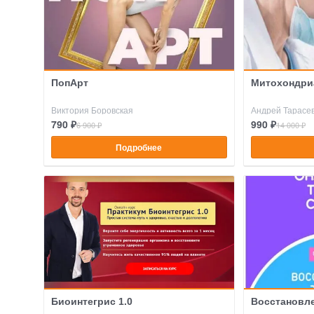
ПопАрт
Митохондри
Виктория Боровская
Андрей Тарасе
790 ₽
990 ₽
6 900 ₽
14 000 ₽
Подробнее
Биоинтегрис 1.0
Восстановл