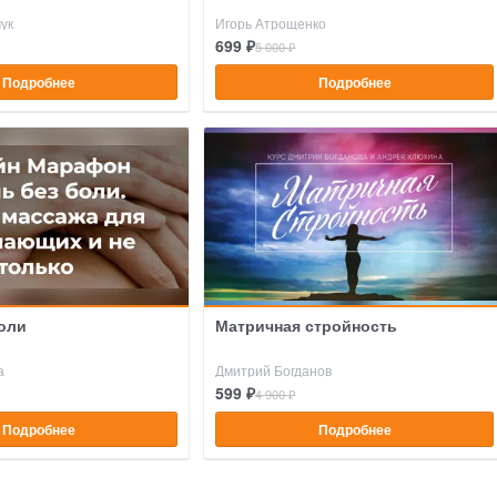
ук
Игорь Атрощенко
699 ₽
5 000 ₽
Подробнее
Подробнее
оли
Матричная стройность
а
Дмитрий Богданов
599 ₽
4 900 ₽
Подробнее
Подробнее