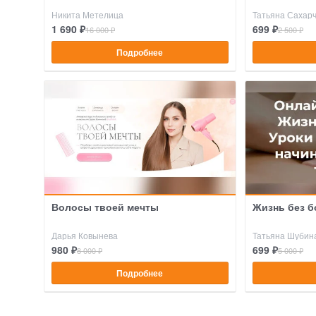
Никита Метелица
Татьяна Сахарч
1 690 ₽
699 ₽
16 000 ₽
2 500 ₽
Подробнее
Волосы твоей мечты
Жизнь без б
Дарья Ковынева
Татьяна Шубин
980 ₽
699 ₽
8 000 ₽
5 000 ₽
Подробнее