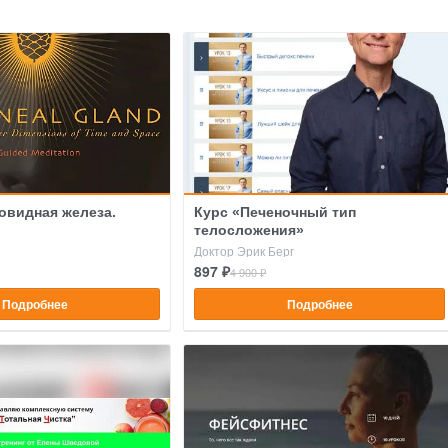
овидная железа.
Курс «Печеночный тип
телосложения»
Доктор Эрик Берг
897 ₽
4 900 ₽
Подробнее
Подробнее