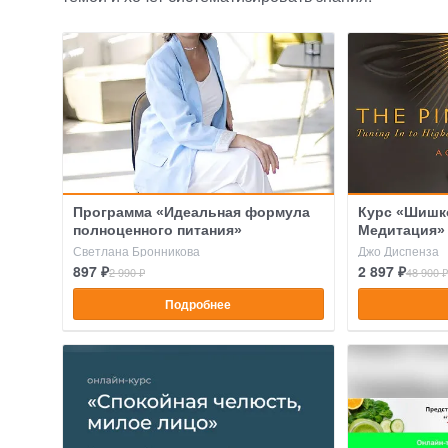
Программа «Идеальная формула
Курс «Шишк
полноценного питания»
Медитация»
Светлана Бронникова
Джо Диспенза
897 ₽
2 897 ₽
2 990 ₽
48 900 ₽
Подробнее