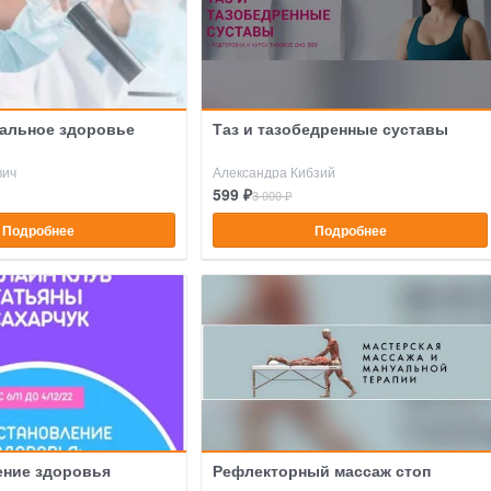
альное здоровье
Таз и тазобедренные суставы
вич
Александра Кибзий
599 ₽
3 000 ₽
Подробнее
Подробнее
ение здоровья
Рефлекторный массаж стоп