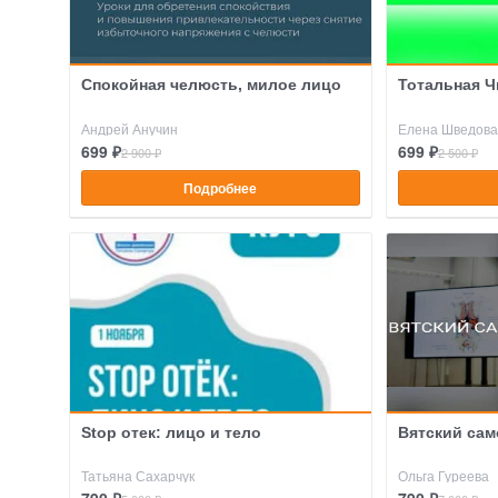
Спокойная челюсть, милое лицо
Тотальная Ч
Андрей Анучин
Елена Шведова
699 ₽
699 ₽
2 900 ₽
2 500 ₽
Подробнее
Stop отек: лицо и тело
Вятский сам
Татьяна Сахарчук
Ольга Гуреева