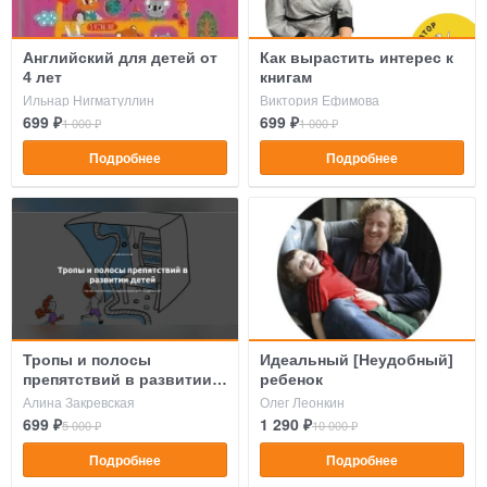
Английский для детей от
Как вырастить интерес к
4 лет
книгам
Ильнар Нигматуллин
Виктория Ефимова
699 ₽
699 ₽
1 000 ₽
1 000 ₽
Подробнее
Подробнее
Тропы и полосы
Идеальный [Неудобный]
препятствий в развитии
ребенок
детей
Алина Закревская
Олег Леонкин
699 ₽
1 290 ₽
5 000 ₽
10 000 ₽
Подробнее
Подробнее