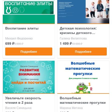
Воспитание элиты
Детская психология:
кризисы детского
возраста
Михаил Федоренко
Галина Филиппова
699 ₽
1 499 ₽
5 000 ₽
10 000 ₽
Подробнее
Подробнее
Увеличьте скорость
Волшебные
чтения в 2 раза
математические прогулки
Василя Синицына
Марина Митина