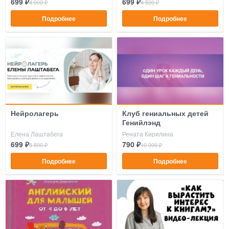
699 ₽
699 ₽
4 000 ₽
4 500 ₽
Подробнее
Подробнее
Нейролагерь
Клуб гениальных детей
Генийлэнд
Елена Лаштабега
Рената Кирилина
699 ₽
790 ₽
5 500 ₽
10 000 ₽
Подробнее
Подробнее