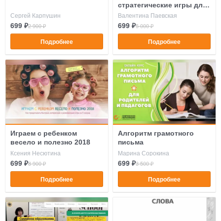
стратегические игры для
детей
Сергей Карпушин
Валентина Паевская
699 ₽
699 ₽
2 900 ₽
5 000 ₽
Подробнее
Подробнее
Играем с ребенком
Алгоритм грамотного
весело и полезно 2018
письма
Ксения Несютина
Марина Сорокина
699 ₽
699 ₽
8 900 ₽
3 500 ₽
Подробнее
Подробнее