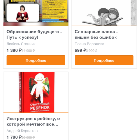
Образование будущего -
Словарные слова -
Путь к успеху!
пишем без ошибок
Любовь Сгонник
Елена Воронова
1 390 ₽
699 ₽
14 000 ₽
3 900 ₽
Подробнее
Подробнее
Инструкция к ребёнку, о
которой мечтают все
родители
Андрей Курпатов
1 790 ₽
20 000 ₽