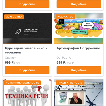
Подробнее
Подробнее
ИСКУССТВО
ИСКУССТВО
Курс сценаристов кино и
Арт-марафон Погружение
сериалов
Снегири
Op_Pop_Art
699 ₽
699 ₽
2 700 ₽
3 000 ₽
Подробнее
Подробнее
КОММУНИКАБЕЛЬНОСТЬ
ПРОДУКТИВНОСТЬ