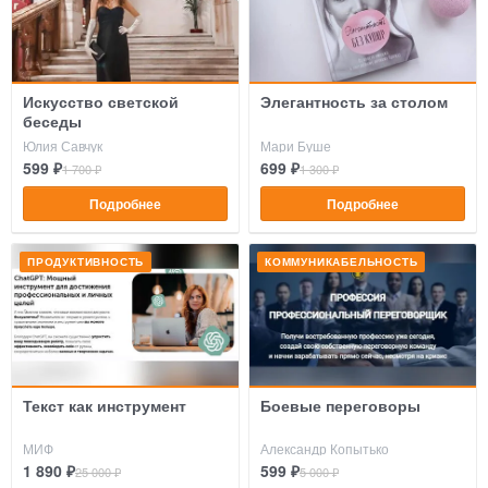
Искусство светской
Элегантность за столом
беседы
Юлия Савчук
Мари Буше
599 ₽
699 ₽
1 700 ₽
1 300 ₽
Подробнее
Подробнее
ПРОДУКТИВНОСТЬ
КОММУНИКАБЕЛЬНОСТЬ
Текст как инструмент
Боевые переговоры
МИФ
Александр Копытько
1 890 ₽
599 ₽
25 000 ₽
5 000 ₽