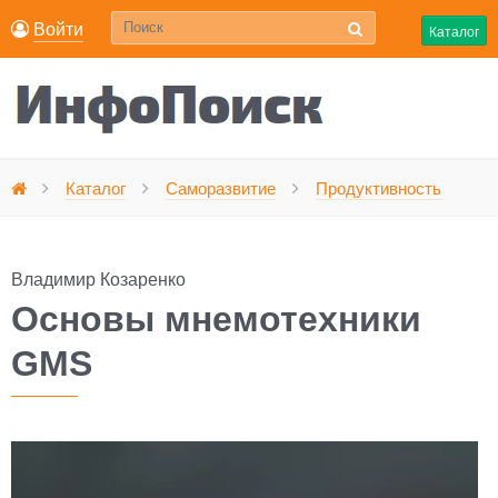
Войти
Каталог
О
Каталог
Саморазвитие
Продуктивность
Главная
Владимир Козаренко
Основы мнемотехники
GMS