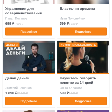
Упражнения для
Властелин времени
совершенствования
техники речи
Павел Потапов
Иван Полонейчик
699 ₽
599 ₽
1 000 ₽
3 320 ₽
Подробнее
Подробнее
ДЕНЬГИ
КОММУНИКАБЕЛЬНОСТЬ
Делай деньги
Научитесь говорить
понятно за 14 дней
Дмитрий Богданов
Ольга Ходакова
1 890 ₽
599 ₽
20 000 ₽
3 000 ₽
Подробнее
Подробнее