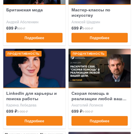
Британская мода
Мастер-классы по
искусству
Андрей Аболенкин
Алексей Шадрин
699 ₽
699 ₽
600 ₽
3 000 ₽
Подробнее
Подробнее
ПРОДУКТИВНОСТЬ
ПРОДУКТИВНОСТЬ
LinkedIn для карьеры и
Скорая помощь в
поиска работы
реализации любой вашей
цели
Карина Лебедева
Анатолий Логинов
699 ₽
699 ₽
3 900 ₽
4 000 ₽
Подробнее
Подробнее