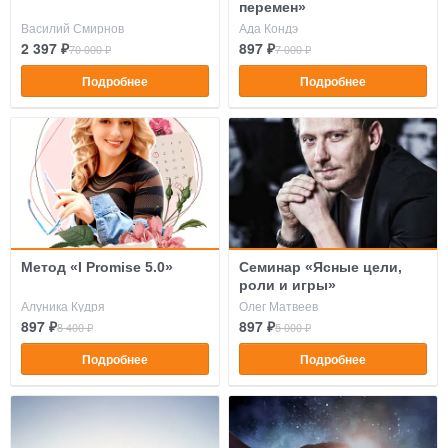
перемен»
Василий Смирнов
Ада Кондэ
2 397 ₽
897 ₽
70 000 ₽
7 000 ₽
Подробнее
Подробнее
Метод «I Promise 5.0»
Семинар «Ясные цели,
роли и игры»
Алуника Кудря
Олег Матвеев
897 ₽
897 ₽
8 400 ₽
5 000 ₽
Подробнее
Подробнее