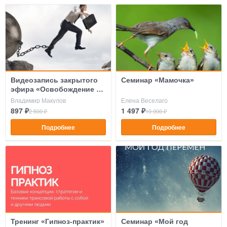
Видеозапись закрытого
Семинар «Мамочка»
эфира «Освобождение от
ожиданий»
Владимир Макулов
Елена Веселаго
897 ₽
1 497 ₽
2 500 ₽
10 000 ₽
Подробнее
Подробнее
Тренинг «Гипноз-практик»
Семинар «Мой год