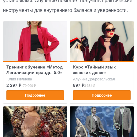
установками. Обучение помогает получить практические
инструменты для внутреннего баланса и уверенности.
Тренинг обучение «Метод
Курс «Тайный язык
Легализации правды 5.0»
женских денег»
Юлия Ивлиева
Алуника Добровольская
2 297 ₽
897 ₽
170 000 ₽
3 364 ₽
Подробнее
Подробнее