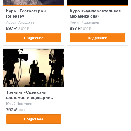
Курс «Тестостерон
Курс «Фундаментальная
Release»
механика сна»
Арсен Маркарян
Роман Кудрявцев
897 ₽
897 ₽
13 000 ₽
5 000 ₽
Подробнее
Подробнее
Тренинг «Сценарии
фильмов и сценарии
жизни»
Юрий Чекчурин
797 ₽
3 000 ₽
Подробнее