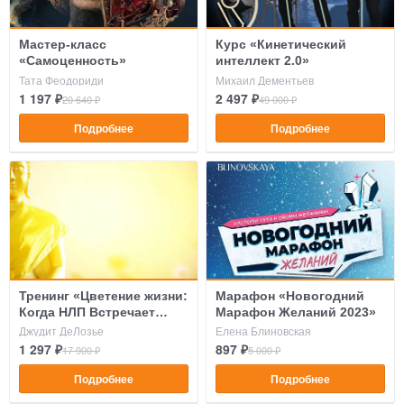
Мастер-класс
Курс «Кинетический
«Самоценность»
интеллект 2.0»
Тата Феодориди
Михаил Дементьев
1 197 ₽
2 497 ₽
20 640 ₽
49 000 ₽
Подробнее
Подробнее
Тренинг «Цветение жизни:
Марафон «Новогодний
Когда НЛП Встречает
Марафон Желаний 2023»
Буддизм»
Джудит ДеЛозье
Елена Блиновская
1 297 ₽
897 ₽
17 900 ₽
5 000 ₽
Подробнее
Подробнее