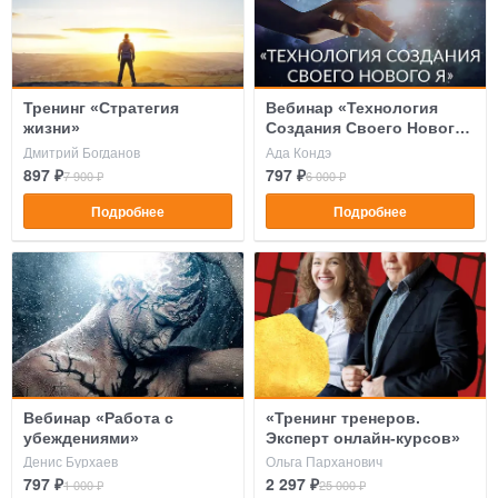
Тренинг «Стратегия
Вебинар «Технология
жизни»
Создания Своего Нового
Я»
Дмитрий Богданов
Ада Кондэ
897 ₽
797 ₽
7 900 ₽
6 000 ₽
Подробнее
Подробнее
Вебинар «Работа с
«Тренинг тренеров.
убеждениями»
Эксперт онлайн-курсов»
Денис Бурхаев
Ольга Парханович
797 ₽
2 297 ₽
1 000 ₽
25 000 ₽