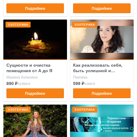
Подробнее
Подробнее
ЭЗОТЕРИКА
ЭЗОТЕРИКА
Сущности и очистка
Как реализовать себя,
помещения от А до Я
быть успешной и
остаться женщиной
Марина Кульпина
Перукуа
890 ₽
599 ₽
12 500 ₽
4 000 ₽
Подробнее
Подробнее
ЭЗОТЕРИКА
ЭЗОТЕРИКА