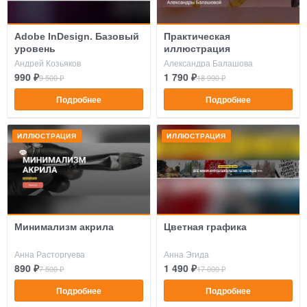
Adobe InDesign. Базовый
Практическая
уровень
иллюстрация
Андрей Козьяков
Александра Балашова
990 ₽
1 790 ₽
9 500 ₽
18 990 ₽
Подробнее
Подробнее
ИЛЛЮСТРАЦИЯ
ИЛЛЮСТРАЦИЯ
Минимализм акрила
Цветная графика
Анна Расторгуева
Анна Эгида
890 ₽
1 490 ₽
7 500 ₽
17 000 ₽
Подробнее
Подробнее