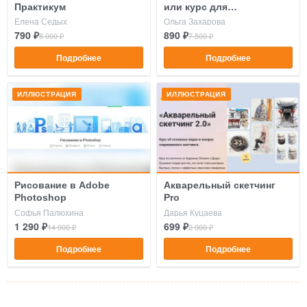
Практикум
или курс для
продолжающих
Елена Седых
Ольга Захарова
осваивать стоки
790 ₽
890 ₽
8 000 ₽
7 500 ₽
Подробнее
Подробнее
ИЛЛЮСТРАЦИЯ
ИЛЛЮСТРАЦИЯ
Рисование в Adobe
Акварельный скетчинг
Photoshop
Pro
Софья Палюхина
Дарья Куцаева
1 290 ₽
699 ₽
14 000 ₽
2 900 ₽
Подробнее
Подробнее