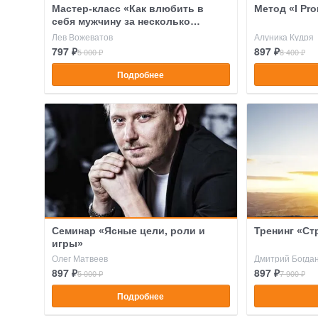
Мастер-класс «Как влюбить в
Метод «I Pro
себя мужчину за несколько
свиданий?»
Лев Вожеватов
Алуника Кудря
797 ₽
897 ₽
5 000 ₽
8 400 ₽
Подробнее
Семинар «Ясные цели, роли и
Тренинг «Ст
игры»
Олег Матвеев
Дмитрий Богда
897 ₽
897 ₽
5 000 ₽
7 900 ₽
Подробнее