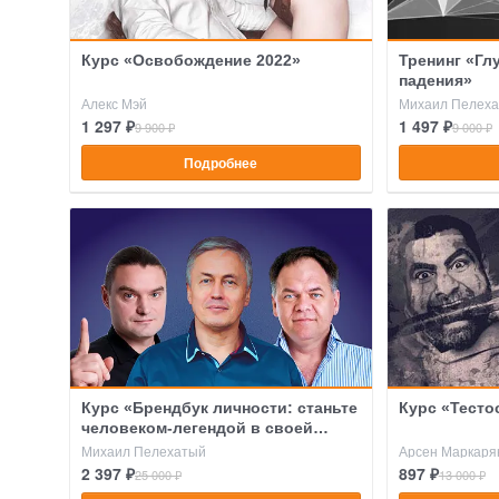
Курс «Освобождение 2022»
Тренинг «Гл
падения»
Алекс Мэй
Михаил Пелех
1 297 ₽
1 497 ₽
9 900 ₽
9 000 ₽
Подробнее
Курс «Брендбук личности: станьте
Курс «Тесто
человеком-легендой в своей
сфере 2025»
Михаил Пелехатый
Арсен Маркаря
2 397 ₽
897 ₽
25 000 ₽
13 000 ₽