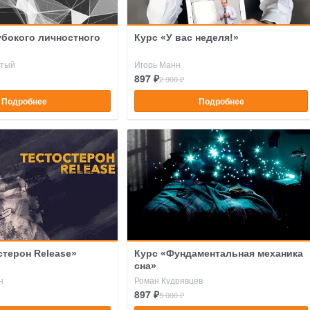
убокого личностного
Курс «У вас неделя!»
атый
Игорь Манн
897 ₽
2 900 ₽
Подробнее
Подробнее
стерон Release»
Курс «Фундаментальная механика
сна»
н
Роман Кудрявцев
897 ₽
5 000 ₽