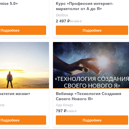
mise 5.0»
Курс «Профессия интернет-
маркетолог от А до Я»
Skillbox
2 497 ₽
60 000 ₽
Подробнее
Подробнее
ратегия жизни»
Вебинар «Технология Создания
Своего Нового Я»
нов
Ада Кондэ
797 ₽
6 000 ₽
Подробнее
Подробнее