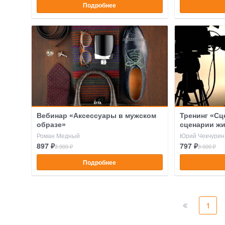
Подробнее
Вебинар «Аксессуары в мужском
Тренинг «С
образе»
сценарии жи
Роман Медный
Юрий Чекчурин
897 ₽
797 ₽
3 900 ₽
3 000 ₽
Подробнее
1