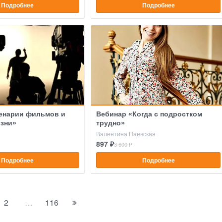
Подробнее
Подробнее
ценарии фильмов и
Вебинар «Когда с подростком
зни»
трудно»
Валентина Паевская
897 ₽
3 600 ₽
Подробнее
Подробнее
2
…
116