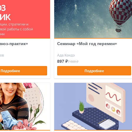
пноз-практик»
Семинар «Мой год перемен»
ов
Ада Кондэ
897 ₽
7 000 ₽
Подробнее
Подробнее