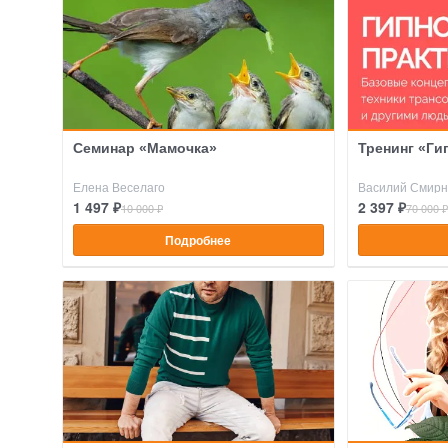
Семинар «Мамочка»
Тренинг «Ги
Елена Веселаго
Василий Смирн
1 497 ₽
2 397 ₽
10 000 ₽
70 000 ₽
Подробнее