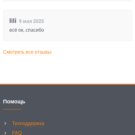
lili
9 мая 2025
всё ок, спасибо
Смотреть все отзывы
Помощь
Техподдержка
FAQ