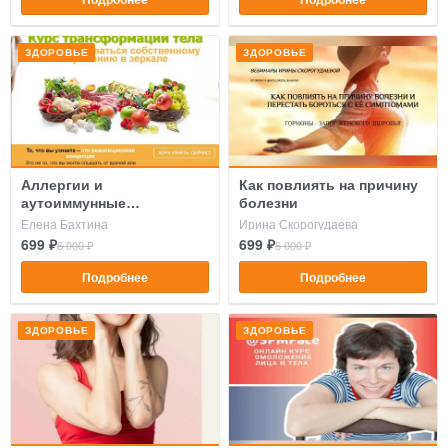
ЗДОРОВЬЕ
ЗДОРОВЬЕ
Аллергии и
Как повлиять на причину
аутоиммунные
болезни
заболевания
Елена Бахтина
Ирина Скорогудаева
699 ₽
699 ₽
6 000 ₽
6 000 ₽
Подробнее
Подробнее
ЗДОРОВЬЕ
ЗДОРОВЬЕ