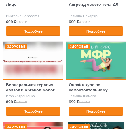
Лицо
Апгрейд своего тела 2.0
Виктория Боровская
Татьяна Сахарчук
699 ₽
699 ₽
2 000 ₽
4 000 ₽
Подробнее
Подробнее
ЗДОРОВЬЕ
ЗДОРОВЬЕ
Висцеральная терапия
Онлайн курс по
связок и органов малого
самостоятельному
таза
изучению МФР
Игорь Атрощенко
Татьяна Шамова
(самомассаж)
890 ₽
699 ₽
7 900 ₽
1 400 ₽
Подробнее
Подробнее
ЗДОРОВЬЕ
ЗДОРОВЬЕ