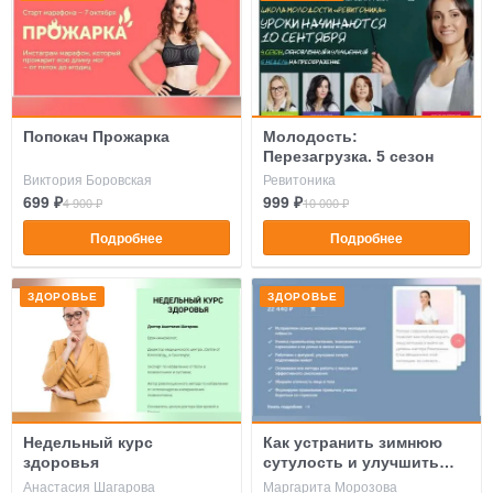
Попокач Прожарка
Молодость:
Перезагрузка. 5 сезон
Виктория Боровская
Ревитоника
699 ₽
999 ₽
4 900 ₽
10 000 ₽
Подробнее
Подробнее
ЗДОРОВЬЕ
ЗДОРОВЬЕ
Недельный курс
Как устранить зимнюю
здоровья
сутулость и улучшить
походку
Анастасия Шагарова
Маргарита Морозова