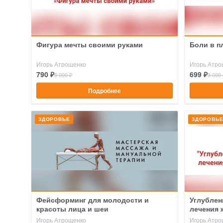
Фигура мечты своими руками
Боли в п
Игорь Атрощенко
Игорь Атро
790 ₽
699 ₽
5 000 ₽
3 000 
Подробнее
ЗДОРОВЬЕ
ЗДОРОВЬ
Фейсформинг для молодости и
Углублен
красоты лица и шеи
лечения 
Игорь Атрощенко
Игорь Атро