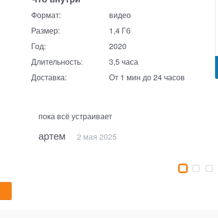
Формат:
видео
Размер:
1,4 Гб
Год:
2020
Длительность:
3,5 часа
Доставка:
От 1 мин до 24 часов
пока всё устраивает
артем
28 декабря 2025
22 января 2025
2 мая 2025
14 февраля 2025
20 ноября 2024