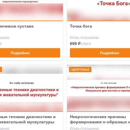
лечевом суставе
Точка бога
щенко
Игорь Атрощенко
699 ₽
₽
3 000 ₽
Подробнее
Подробнее
Е
ЗДОРОВЬЕ
ные техники диагностики и
Неврологические причины
жевательной мускулатуры
формирования о-образных 
щенко
Игорь Атрощенко