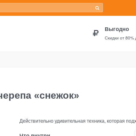
Выгодно
Скидки от 80%
ка черепа «снежок»
черепа «снежок»
Действительно удивительная техника, которая подх
Что внутри