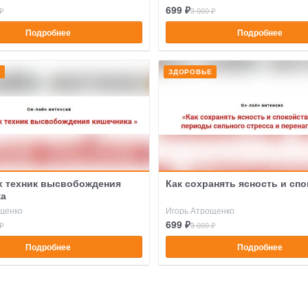
699 ₽
₽
3 000 ₽
Подробнее
Подробнее
Е
ЗДОРОВЬЕ
х техник высвобождения
Как сохранять ясность и сп
ка
щенко
Игорь Атрощенко
699 ₽
₽
3 000 ₽
Подробнее
Подробнее