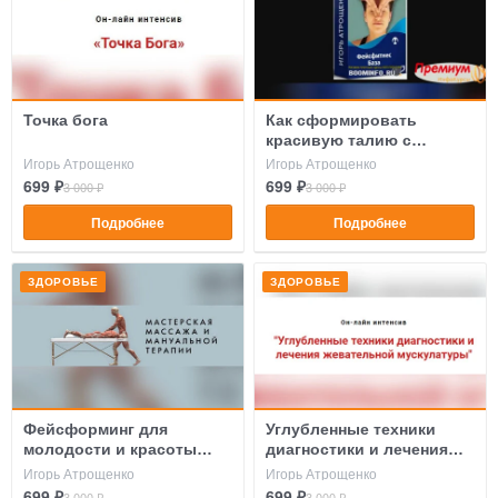
Точка бога
Как сформировать
красивую талию с
помощью приёмов мягкой
Игорь Атрощенко
Игорь Атрощенко
мануальной терапии
699 ₽
699 ₽
3 000 ₽
3 000 ₽
Подробнее
Подробнее
ЗДОРОВЬЕ
ЗДОРОВЬЕ
Фейсформинг для
Углубленные техники
молодости и красоты
диагностики и лечения
лица и шеи
жевательной
Игорь Атрощенко
Игорь Атрощенко
мускулатуры
699 ₽
699 ₽
3 000 ₽
3 000 ₽