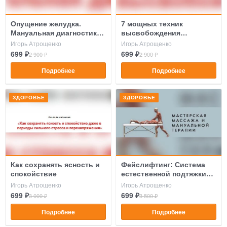
Опущение желудка.
7 мощных техник
Мануальная диагностика
высвобождения
и терапия
кишечника
Игорь Атрощенко
Игорь Атрощенко
699 ₽
699 ₽
2 900 ₽
2 900 ₽
Подробнее
Подробнее
ЗДОРОВЬЕ
ЗДОРОВЬЕ
Как сохранять ясность и
Фейслифтинг: Система
спокойствие
естественной подтяжки
лица
Игорь Атрощенко
Игорь Атрощенко
699 ₽
699 ₽
3 000 ₽
3 500 ₽
Подробнее
Подробнее