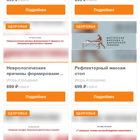
Подробнее
Подробнее
ЗДОРОВЬЕ
ЗДОРОВЬЕ
Неврологические
Рефлекторный массаж
причины формирования
стоп
о-образных ног
Игорь Атрощенко
Игорь Атрощенко
699 ₽
699 ₽
3 000 ₽
5 000 ₽
Подробнее
Подробнее
ЗДОРОВЬЕ
ЗДОРОВЬЕ