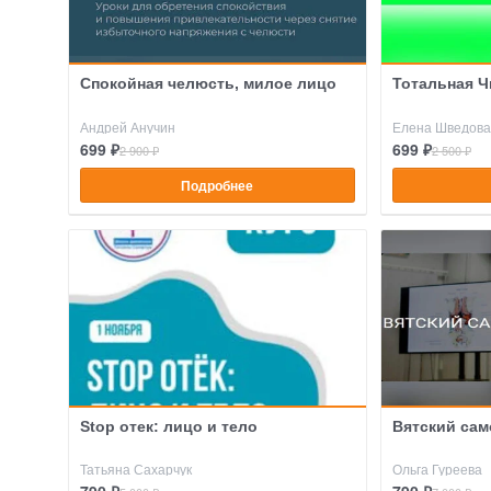
Спокойная челюсть, милое лицо
Тотальная Ч
Андрей Анучин
Елена Шведова
699 ₽
699 ₽
2 900 ₽
2 500 ₽
Подробнее
Stop отек: лицо и тело
Вятский сам
Татьяна Сахарчук
Ольга Гуреева