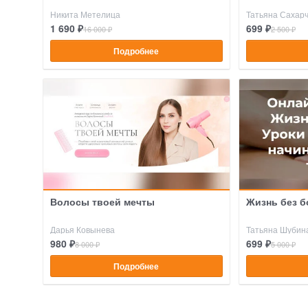
Никита Метелица
Татьяна Сахарч
1 690 ₽
699 ₽
16 000 ₽
2 500 ₽
Подробнее
Волосы твоей мечты
Жизнь без б
Дарья Ковынева
Татьяна Шубин
980 ₽
699 ₽
8 000 ₽
5 000 ₽
Подробнее