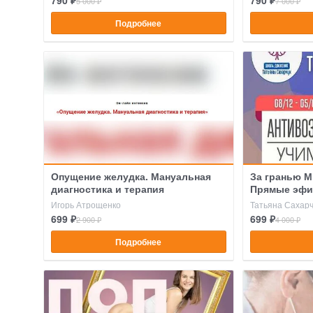
790 ₽
790 ₽
5 000 ₽
7 000 ₽
Подробнее
Опущение желудка. Мануальная
За гранью М
диагностика и терапия
Прямые эф
Игорь Атрощенко
Татьяна Сахарч
699 ₽
699 ₽
2 900 ₽
4 000 ₽
Подробнее