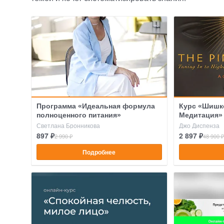
Программа «Идеальная формула
Курс «Шишк
полноценного питания»
Медитация»
Светлана Бронникова
Джо Диспенза
897 ₽
2 897 ₽
2 990 ₽
48 900 ₽
Подробнее