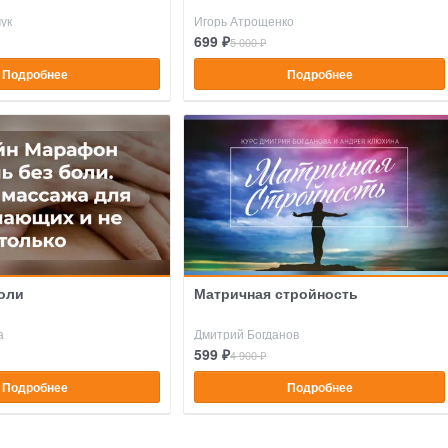
ук
Игорь Атрощенко
699 ₽
5 000 ₽
Подробнее
Подробнее
оли
Матричная стройность
а
Дмитрий Богданов
599 ₽
4 900 ₽
Подробнее
Подробнее