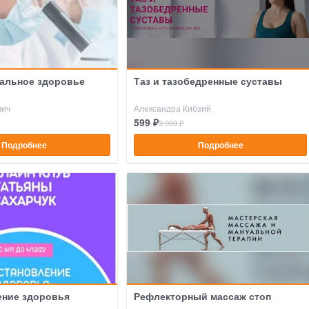
альное здоровье
Таз и тазобедренные суставы
вич
Александра Кибзий
599 ₽
3 000 ₽
Подробнее
Подробнее
ение здоровья
Рефлекторный массаж стоп