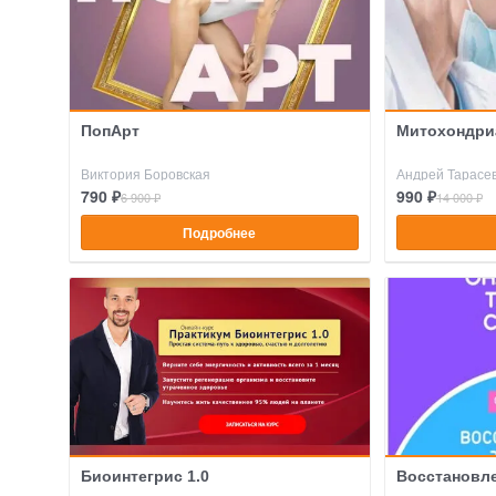
ПопАрт
Митохондри
Виктория Боровская
Андрей Тарасе
790 ₽
990 ₽
6 900 ₽
14 000 ₽
Подробнее
Биоинтегрис 1.0
Восстановл