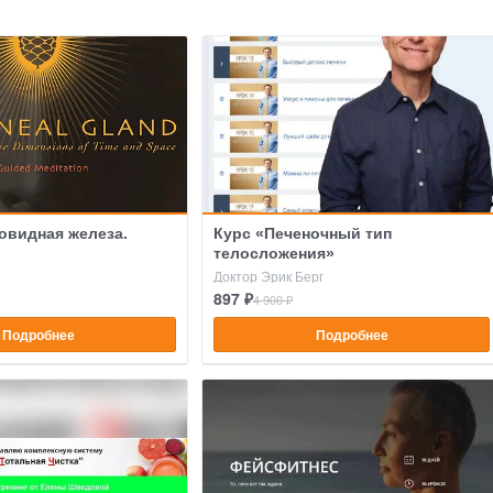
овидная железа.
Курс «Печеночный тип
телосложения»
Доктор Эрик Берг
897 ₽
4 900 ₽
Подробнее
Подробнее