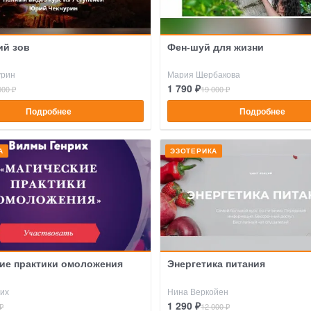
ий зов
Фен-шуй для жизни
урин
Мария Щербакова
1 790 ₽
000 ₽
19 000 ₽
Подробнее
Подробнее
А
ЭЗОТЕРИКА
ие практики омоложения
Энергетика питания
их
Нина Веркойен
1 290 ₽
₽
12 000 ₽