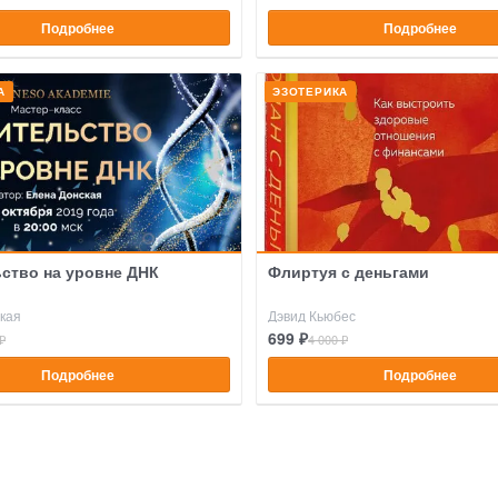
Подробнее
Подробнее
А
ЭЗОТЕРИКА
ство на уровне ДНК
Флиртуя с деньгами
кая
Дэвид Кьюбес
699 ₽
₽
4 000 ₽
Подробнее
Подробнее