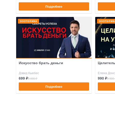
Подробнее
ЭЗОТЕРИКА
ЭЗОТЕРИК
Искусство брать деньги
Целитель
Дэвид Кьюбес
Елена Донс
699 ₽
990 ₽
5 000 ₽
9 900 
Подробнее