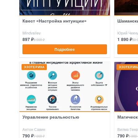
Квест «Настройка интуиции»
Шаманск
Mindvalley
Юрий Чекч
897 ₽
1 890 ₽
8 000 ₽
50 
Подробнее
ЭЗОТЕРИКА
ЭЗОТЕРИК
Управление реальностью
Магическ
Антон Савин
Вилма Генр
790 ₽
790 ₽
7 000 ₽
5 000 