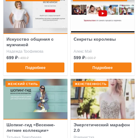
Искусство общения с
Секреты королевы
мужчиной
Надежда Трофимова
Алекс Мэй
699 ₽
599 ₽
1 490 ₽
5 000 ₽
Подробнее
Подробнее
ЖЕНСКИЙ СТИЛЬ
ЖЕНСТВЕННОСТЬ
Шопинг-гид «Весенне-
Энергетический марафон
летние коллекции»
2.0
Татьяна Тимофеева
Романистка