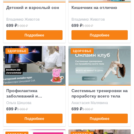
Детский и взрослый сон
Кишечник на отлично
Владимир Животов
Владимир Животов
699 ₽
699 ₽
3 000 ₽
5 000 ₽
Подробнее
Подробнее
ЗДОРОВЬЕ
ЗДОРОВЬЕ
Профилактика
Cистемные тренировки на
заболеваний и
проработку всего тела
восстановление суставов
Ольга Шишова
Анастасия Малявина
699 ₽
699 ₽
3 000 ₽
3 000 ₽
Подробнее
Подробнее