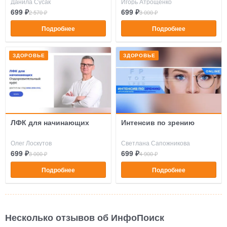
Данила Сусак
Игорь Атрощенко
руками
699 ₽
699 ₽
2 570 ₽
3 000 ₽
Подробнее
Подробнее
ЗДОРОВЬЕ
ЗДОРОВЬЕ
ЛФК для начинающих
Интенсив по зрению
Олег Лоскутов
Светлана Сапожникова
699 ₽
699 ₽
3 000 ₽
4 900 ₽
Подробнее
Подробнее
Несколько отзывов об ИнфоПоиск