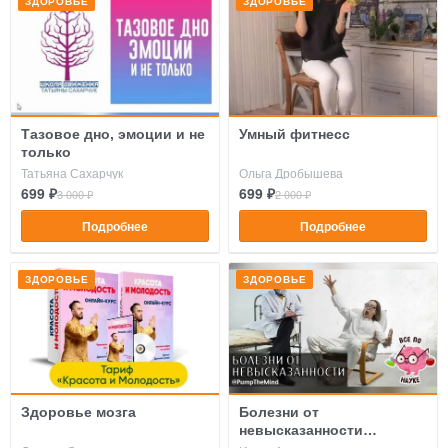
ЗДОРОВЬЕ
ЗДОРОВЬЕ
Тазовое дно, эмоции и не
Умный фитнесс
только
Татьяна Сахарчук
Ольга Дробышева
699 ₽
699 ₽
3 000 ₽
2 000 ₽
Подробнее
Подробнее
ЗДОРОВЬЕ
ЗДОРОВЬЕ
Здоровье мозга
Болезни от
невысказанности
психотерапия вашими