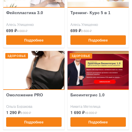
Фейспластика 3.0
Тренинг- Курс 5 в 1
Алесь Улищенко
Алесь Улищенко
699 ₽
699 ₽
4 000 ₽
2 500 ₽
Подробнее
Подробнее
ЗДОРОВЬЕ
ЗДОРОВЬЕ
Омоложение PRO
Биоинтегрис 1.0
Ольга Буракова
Никита Метелица
1 290 ₽
1 690 ₽
8 900 ₽
16 000 ₽
Подробнее
Подробнее