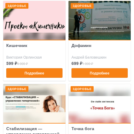
ЗДОРОВЬЕ
ЗДОРОВЬЕ
Кишечник
Дофамин
Виктория Орлинская
Андрей Беловешкин
599 ₽
699 ₽
4 000 ₽
1 000 ₽
Подробнее
Подробнее
ЗДОРОВЬЕ
ЗДОРОВЬЕ
Стабилизация —
Точка бога