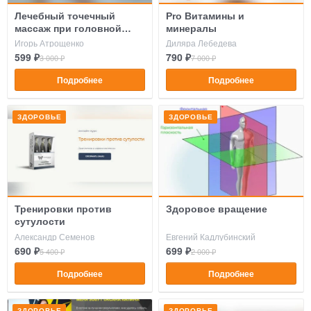
Лечебный точечный
Pro Витамины и
массаж при головной
минералы
боли, давлении
Игорь Атрощенко
Диляра Лебедева
599 ₽
790 ₽
3 000 ₽
7 000 ₽
Подробнее
Подробнее
ЗДОРОВЬЕ
ЗДОРОВЬЕ
Тренировки против
Здоровое вращение
сутулости
Александр Семенов
Евгений Кадлубинский
690 ₽
699 ₽
5 400 ₽
2 000 ₽
Подробнее
Подробнее
ЗДОРОВЬЕ
ЗДОРОВЬЕ