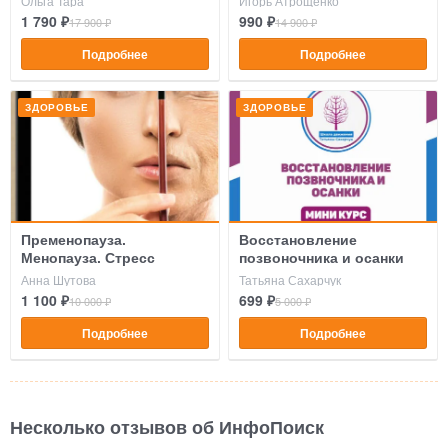
Ольга Тара
Игорь Атрощенко
1 790 ₽
990 ₽
17 900 ₽
14 900 ₽
Подробнее
Подробнее
ЗДОРОВЬЕ
ЗДОРОВЬЕ
Пременопауза.
Восстановление
Менопауза. Стресс
позвоночника и осанки
Анна Шутова
Татьяна Сахарчук
1 100 ₽
699 ₽
10 000 ₽
5 000 ₽
Подробнее
Подробнее
Несколько отзывов об ИнфоПоиск