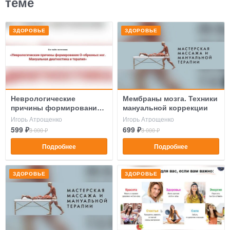
теме
ЗДОРОВЬЕ
ЗДОРОВЬЕ
Неврологические
Мембраны мозга. Техники
причины формирования
мануальной коррекции
о-образных ног
Игорь Атрощенко
Игорь Атрощенко
599 ₽
699 ₽
3 000 ₽
3 000 ₽
Подробнее
Подробнее
ЗДОРОВЬЕ
ЗДОРОВЬЕ