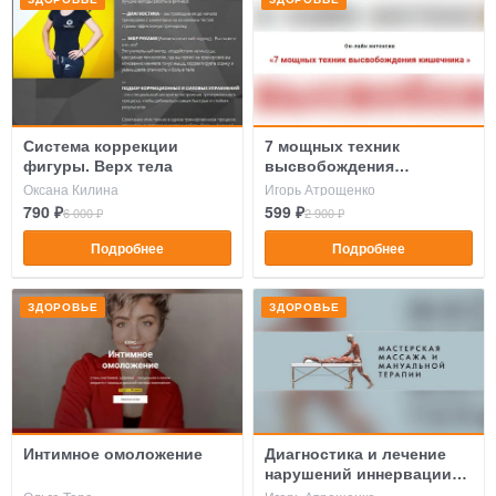
Система коррекции
7 мощных техник
фигуры. Верх тела
высвобождения
кишечника
Оксана Килина
Игорь Атрощенко
790 ₽
599 ₽
6 000 ₽
2 900 ₽
Подробнее
Подробнее
ЗДОРОВЬЕ
ЗДОРОВЬЕ
Интимное омоложение
Диагностика и лечение
нарушений иннервации
внутренних органов