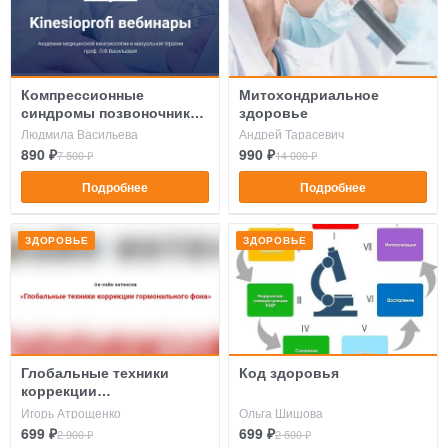
Компрессионные
Митохондриальное
синдромы позвоночника
здоровье
и конечностей
Людмила Васильева
Андрей Тарасевич
890 ₽
990 ₽
7 500 ₽
14 000 ₽
Подробнее
Подробнее
ЗДОРОВЬЕ
ЗДОРОВЬЕ
Глобальные техники
Код здоровья
коррекции
гормонального фона
Игорь Атрощенко
Ольга Шишова
699 ₽
699 ₽
2 900 ₽
2 500 ₽