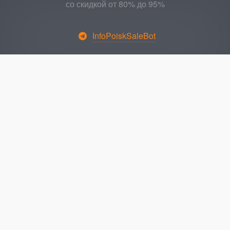
со скидкой от 80% до 95%
InfoPoiskSaleBot