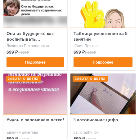
Они из будущего: как
Таблица умножения за 5
воспитывать
занятий
современных детей
Людмила Петрановская
Юлия Прихно
699 ₽
699 ₽
4 000 ₽
3 000 ₽
Подробнее
Подробнее
ЗАБОТА О ДЕТЯХ
ЗАБОТА О ДЕТЯХ
Учусь и запоминаю легко!
Чистописание цифр
Евгения Бекетова
calligraphy_ok
699 ₽
699 ₽
3 000 ₽
2 500 ₽