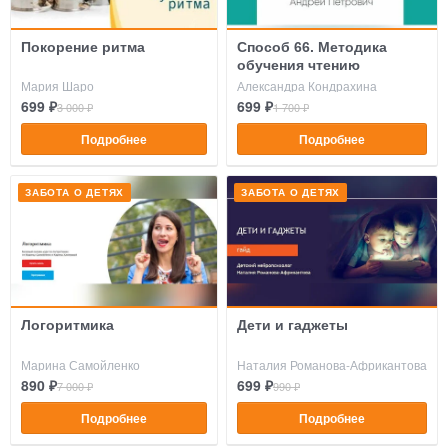
Покорение ритма
Способ 66. Методика
обучения чтению
Мария Шаро
Александра Кондрахина
699 ₽
699 ₽
3 000 ₽
1 700 ₽
Подробнее
Подробнее
ЗАБОТА О ДЕТЯХ
ЗАБОТА О ДЕТЯХ
Логоритмика
Дети и гаджеты
Марина Самойленко
Наталия Романова-Африкантова
890 ₽
699 ₽
7 000 ₽
990 ₽
Подробнее
Подробнее