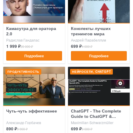
Камасутра для оратора
Конспекты лучших
2.0
тренингов мира
Радислав Гандапас
Андрей Парабеллум
1 999 ₽
699 ₽
20 000 ₽
4 000 ₽
Подробнее
Подробнее
ПРОДУКТИВНОСТЬ
НЕЙРОСЕТИ, CHATGPT
Чуть-чуть эффективнее
ChatGPT - The Complete
Guide to ChatGPT &
OpenAI APIs
Александр Горбачев
Maximilian Schwarzmüller
890 ₽
699 ₽
9 900 ₽
3 000 ₽