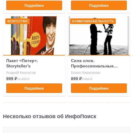
Подробнее
Подробнее
ИСКУССТВО
КОММУНИКАБЕЛЬНОСТЬ
Пакет «Питер».
Сила слов.
Storyteller’s
Профессиональные
техники влияния на
Андрей Курпатов
Борис Кириленко
людей
999 ₽
899 ₽
10 000 ₽
9 000 ₽
Подробнее
Подробнее
Несколько отзывов об ИнфоПоиск