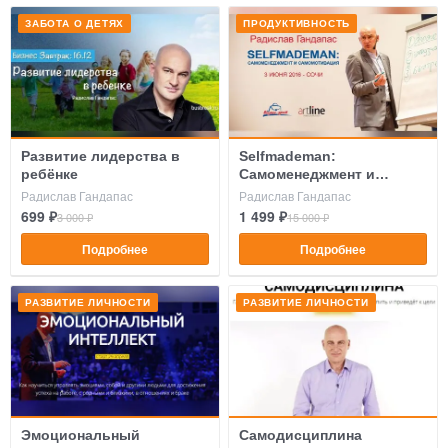
ЗАБОТА О ДЕТЯХ
ПРОДУКТИВНОСТЬ
Развитие лидерства в
Selfmademan:
ребёнке
Самоменеджмент и
Самомотивация
Радислав Гандапас
Радислав Гандапас
699 ₽
1 499 ₽
3 000 ₽
15 000 ₽
Подробнее
Подробнее
РАЗВИТИЕ ЛИЧНОСТИ
РАЗВИТИЕ ЛИЧНОСТИ
Эмоциональный
Самодисциплина