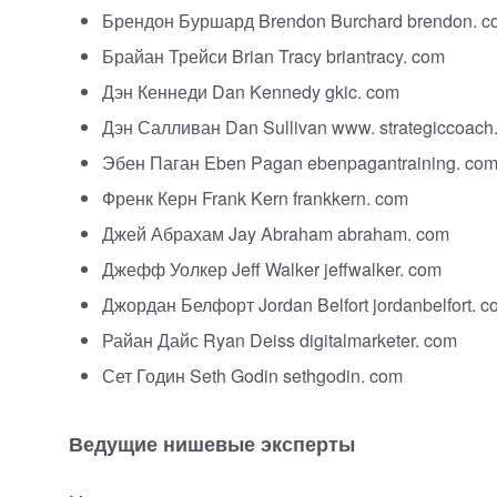
Брендон Буршард Brendon Burchard brendon. c
Брайан Трейси Brian Tracy briantracy. com
Дэн Кеннеди Dan Kennedy gkic. com
Дэн Салливан Dan Sullivan www. strategiccoach
Эбен Паган Eben Pagan ebenpagantraining. co
Френк Керн Frank Kern frankkern. com
Джей Абрахам Jay Abraham abraham. com
Джефф Уолкер Jeff Walker jeffwalker. com
Джордан Белфорт Jordan Belfort jordanbelfort. c
Райан Дайс Ryan Deiss digitalmarketer. com
Сет Годин Seth Godin sethgodin. com
Ведущие нишевые эксперты