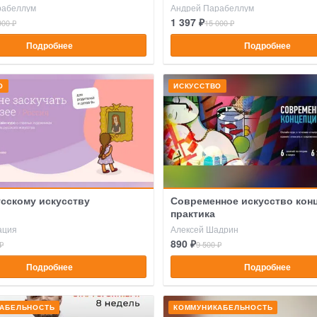
рабеллум
Андрей Парабеллум
1 397 ₽
900 ₽
15 000 ₽
Подробнее
Подробнее
О
ИСКУССТВО
усскому искусству
Современное искусство кон
практика
ация
Алексей Шадрин
890 ₽
₽
9 500 ₽
Подробнее
Подробнее
АБЕЛЬНОСТЬ
КОММУНИКАБЕЛЬНОСТЬ