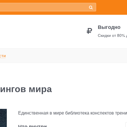
Выгодно
Скидки от 80%
Конспекты лучших тренингов мира
сти
ингов мира
Единственная в мире библиотека конспектов трен
Что внутри