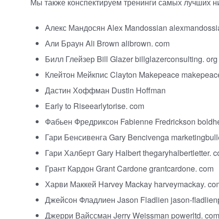
Мы также конспектируем тренинги самых лучших 
Алекс Мандосян Alex Mandossian alexmandossi
Али Браун Ali Brown alibrown. com
Билл Глейзер Bill Glazer billglazerconsulting. org
Клейтон Мейкпис Clayton Makepeace makepeace
Дастин Хоффман Dustin Hoffman
Early to Riseearlytorise. com
Фабьен Фредриксон Fabienne Fredrickson boldhe
Гари Бенсивенга Gary Bencivenga marketingbull
Гари Халберт Gary Halbert thegaryhalbertletter. 
Грант Кардон Grant Cardone grantcardone. com
Харви Маккей Harvey Mackay harveymackay. co
Джейсон Фладлиен Jason Fladlien
jason-fladlie
Джерри Вайссман Jerry Weissman powerltd. co