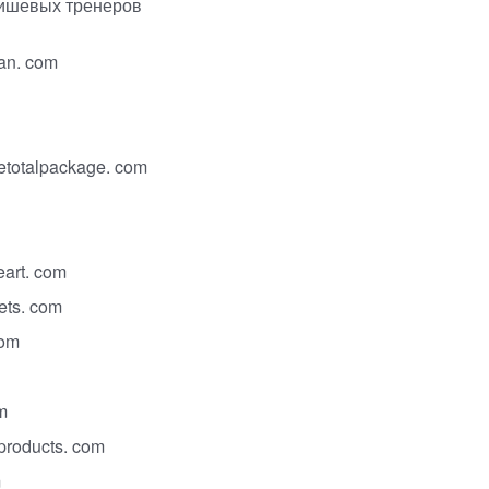
нишевых тренеров
an. com
totalpackage. com
art. com
ets. com
com
m
nproducts
. com
m