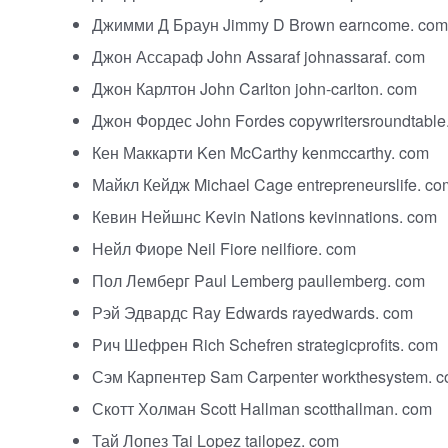
Джимми Д Браун Jimmy D Brown earncome. com
Джон Ассараф John Assaraf johnassaraf. com
Джон Карлтон John Carlton
john-carlton
. com
Джон Фордес John Fordes copywritersroundtable
Кен Маккарти Ken McCarthy kenmccarthy. com
Майкл Кейдж Michael Cage entrepreneurslife. co
Кевин Нейшнс Kevin Nations kevinnations. com
Нейл Фиоре Neil Fiore neilfiore. com
Пол Лемберг Paul Lemberg paullemberg. com
Рэй Эдвардс Ray Edwards rayedwards. com
Рич Шефрен Rich Schefren strategicprofits. com
Сэм Карпентер Sam Carpenter workthesystem. 
Скотт Холман Scott Hallman scotthallman. com
Тай Лопез Tai Lopez tailopez. com