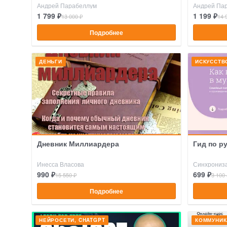
Андрей Парабеллум
Андрей Па
1 799 ₽
1 199 ₽
13 000 ₽
14 
Подробнее
ДЕНЬГИ
ИСКУССТВ
Дневник Миллиардера
Гид по р
Инесса Власова
Синхрониз
990 ₽
699 ₽
15 550 ₽
3 100 
Подробнее
НЕЙРОСЕТИ, CHATGPT
КОММУНИК