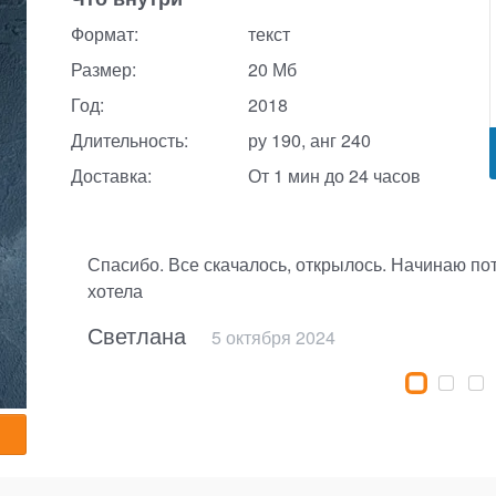
Формат:
текст
Размер:
20 Мб
Год:
2018
Длительность:
ру 190, анг 240
Доставка:
От 1 мин до 24 часов
Спасибо. Все скачалось, открылось. Начинаю по
хотела
9 мая 2025
2 ноября 2025
25 октября 2024
10 ноября 2025
Светлана
5 октября 2024