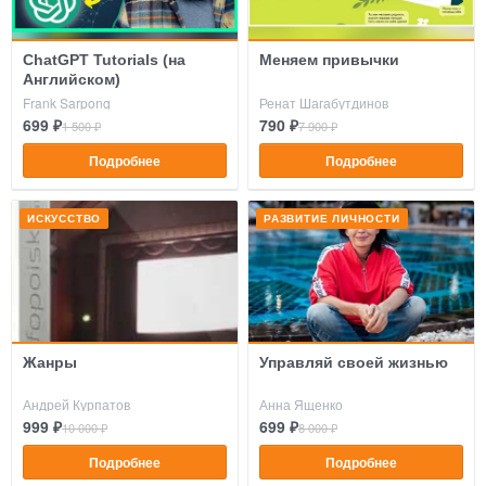
ChatGPT Tutorials (на
Меняем привычки
Английском)
Frank Sarpong
Ренат Шагабутдинов
699 ₽
790 ₽
1 500 ₽
7 900 ₽
Подробнее
Подробнее
ИСКУССТВО
РАЗВИТИЕ ЛИЧНОСТИ
Жанры
Управляй своей жизнью
Андрей Курпатов
Анна Ященко
999 ₽
699 ₽
10 000 ₽
8 000 ₽
Подробнее
Подробнее