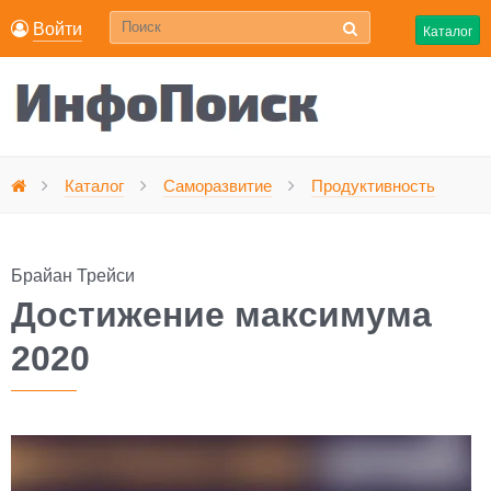
Войти
Каталог
До
Каталог
Саморазвитие
Продуктивность
Главная
Брайан Трейси
Достижение максимума
2020