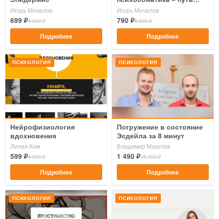
исцеления
Игорь Мочалов
Игорь Мочалов
699 ₽
790 ₽
4 000 ₽
8 000 ₽
Подробнее
Подробнее
ПСИХОЛОГИЯ
ПСИХОЛОГИЯ
Нейрофизиология
Погружение в состояние
вдохновения
Эсдейла за 8 минут
Лилия Ким
Владимир Макулов
599 ₽
1 490 ₽
4 000 ₽
15 000 ₽
Подробнее
Подробнее
ПСИХОЛОГИЯ
ПСИХОЛОГИЯ