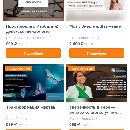
Пространство Изобилия:
Мозг. Энергия. Движение
денежная психология
Пространство Смысла
Елена Лаштабега
999 ₽
2 490 ₽
9 500 ₽
25 000 ₽
Подробнее
Подробнее
ПСИХОЛОГИЯ
ПСИХОЛОГИЯ
Трансформация жертвы
Уверенность в себе —
основа благополучной
жизни
Анна Ролева
Мария Голосных
699 ₽
699 ₽
5 400 ₽
1 000 ₽