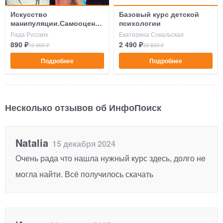
Искусство
Базовый курс детской
манипуляции.Самооценка
психологии
и деньги
Рада Русских
Екатерина Сокальская
890 ₽
2 490 ₽
10 000 ₽
33 600 ₽
Подробнее
Подробнее
Несколько отзывов об ИнфоПоиск
Natalia
15 декабря 2024
Очень рада что нашла нужный курс здесь, долго не
могла найти. Всё получилось скачать