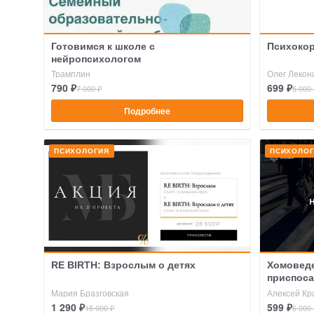
Готовимся к школе с
Психокор
нейропсихологом
Трамплин
Олег Лекон
790 ₽
699 ₽
7 000 ₽
5 000 
Подробнее
ПСИХОЛОГИЯ
ПСИХОЛО
RE BIRTH: Взрослым о детях
Хомоведе
приспос
Мария Бразговская
Алексей Кр
1 290 ₽
599 ₽
15 000 ₽
6 000 