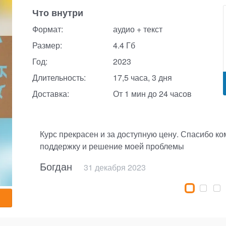
Что внутри
Формат:
аудио + текст
Размер:
4.4 Гб
Год:
2023
Длительность:
17,5 часа, 3 дня
Доставка:
От 1 мин до 24 часов
Курс прекрасен и за доступную цену. Спасибо к
поддержку и решение моей проблемы
23 мая 2025
12 декабря 2025
15 января 2025
30 мая 2025
Богдан
31 декабря 2023