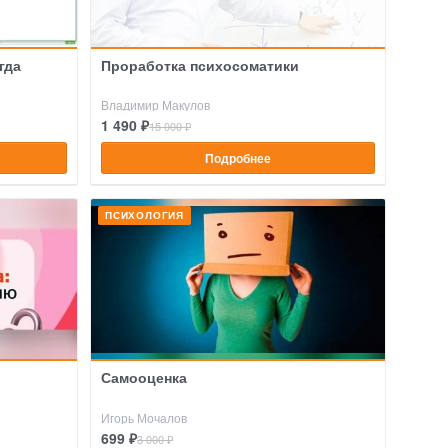
гда
Проработка психосоматики
Владимир Макулов
1 490 ₽
15 000 ₽
Подробнее
ПСИХОЛОГИЯ
Самооценка
Игорь Мочалов
699 ₽
3 000 ₽