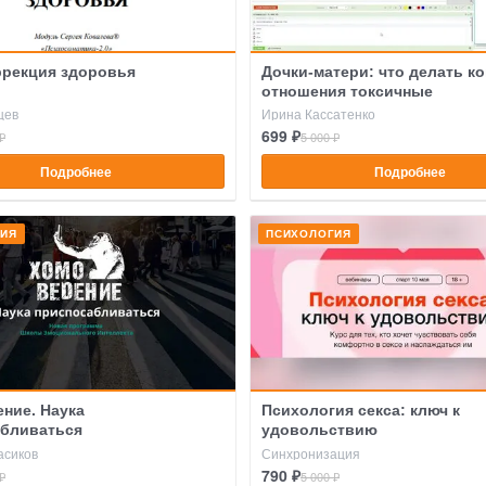
рекция здоровья
Дочки-матери: что делать ко
отношения токсичные
цев
Ирина Кассатенко
699 ₽
₽
5 000 ₽
Подробнее
Подробнее
ГИЯ
ПСИХОЛОГИЯ
ние. Наука
Психология секса: ключ к
абливаться
удовольствию
асиков
Синхронизация
790 ₽
₽
5 000 ₽