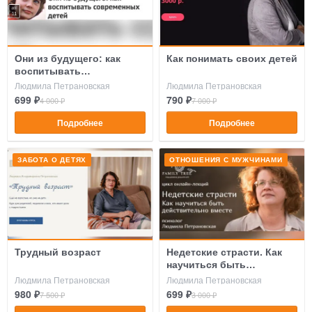
Они из будущего: как
Как понимать своих детей
воспитывать
современных детей
Людмила Петрановская
Людмила Петрановская
699 ₽
790 ₽
4 000 ₽
7 000 ₽
Подробнее
Подробнее
ЗАБОТА О ДЕТЯХ
ОТНОШЕНИЯ С МУЖЧИНАМИ
Трудный возраст
Недетские страсти. Как
научиться быть
действительно вместе
Людмила Петрановская
Людмила Петрановская
980 ₽
699 ₽
7 500 ₽
3 000 ₽