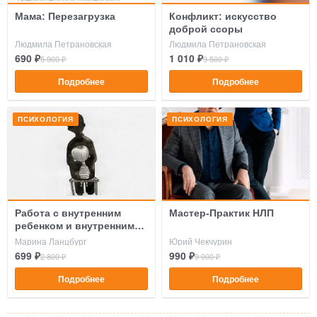
Мама: Перезагрузка
Конфликт: искусство
доброй ссоры
Людмила Петрановская
Людмила Петрановская
690 ₽
1 010 ₽
5 900 ₽
9 500 ₽
Подробнее
Подробнее
ПСИХОЛОГИЯ
ПСИХОЛОГИЯ
Работа с внутренним
Мастер-Практик НЛП
ребенком и внутренним
критиком
Марина Ланцбург
Юрий Чекчурин
699 ₽
990 ₽
2 800 ₽
9 000 ₽
Подробнее
Подробнее