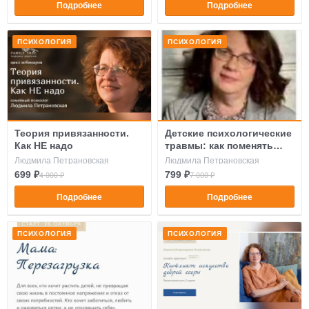
Подробнее
Подробнее
ПСИХОЛОГИЯ
ПСИХОЛОГИЯ
Теория привязанности.
Детские психологические
Как НЕ надо
травмы: как поменять
сценарий жизни
Людмила Петрановская
Людмила Петрановская
699 ₽
799 ₽
4 000 ₽
7 000 ₽
Подробнее
Подробнее
ПСИХОЛОГИЯ
ПСИХОЛОГИЯ