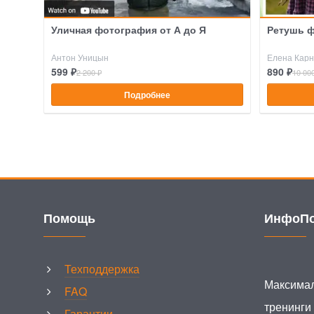
Уличная фотография от А до Я
Ретушь 
Антон Уницын
Елена Кар
599 ₽
890 ₽
2 200 ₽
10 00
Подробнее
Помощь
ИнфоПо
Техподдержка
Максимал
FAQ
тренинги
Гарантии