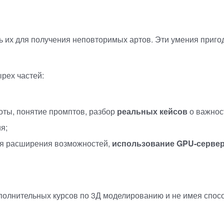
чать их для получения неповторимых артов. Эти умения приго
ырех частей:
оты, понятие промптов, разбор
реальных кейсов
о важност
я;
для расширения возможностей,
использование
GPU-серве
дополнительных курсов по 3Д моделированию и не имея сп