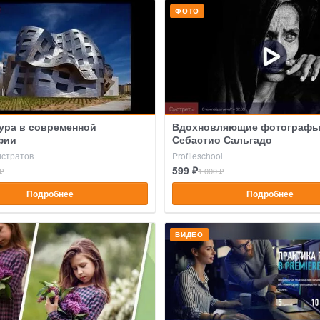
ФОТО
ура в современной
Вдохновляющие фотографы
фии
Себастио Сальгадо
истратов
Profileschool
599 ₽
₽
1 000 ₽
Подробнее
Подробнее
ВИДЕО