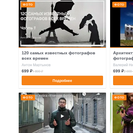
ФОТО
ФОТО
120 самых известных фотографов
Архитект
всех времен
фотогра
Антон Мартынов
Валерий Н
699 ₽
699 ₽
1 800 ₽
2 000 
Подробнее
ФОТО
ФОТО