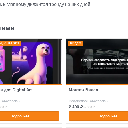
ь к главному
диджитал-тренду
наших дней!
теме
И, CHATGPT
ВИДЕО
 для Digital Art
Монтаж Видео
Сабатовский
Владислав Сабатовский
2 490 ₽
000 ₽
25 000 ₽
Подробнее
Подробнее