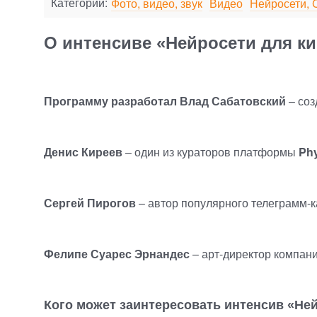
Категории:
Фото, видео, звук
Видео
Нейросети, 
О интенсиве «Нейросети для к
Программу разработал Влад Сабатовский
– соз
Денис Киреев
– один из кураторов платформы
Phy
Сергей Пирогов
– автор популярного
телеграмм-
Фелипе Суарес Эрнандес
–
арт-директор
компан
Кого может заинтересовать интенсив
«
Ней