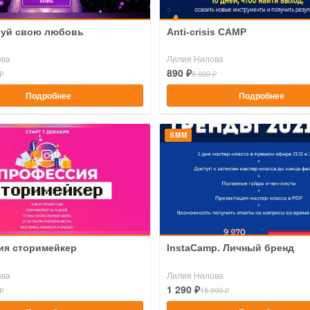
вуй свою любовь
Anti-сrisis CAMP
ова
Лилия Нилова
890 ₽
₽
8 000 ₽
Подробнее
Подробнее
SMM
ия сторимейкер
InstaCamp. Личный бренд
ова
Лилия Нилова
1 290 ₽
₽
15 000 ₽