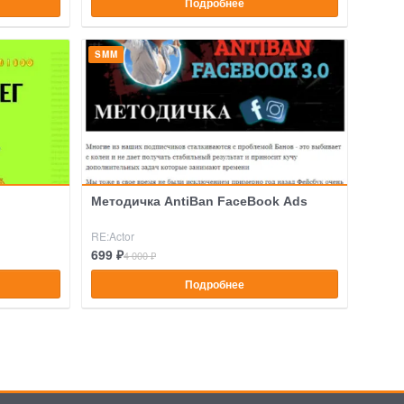
Подробнее
SMM
Методичка AntiBan FaceBook Ads
RE:Actor
699 ₽
4 000 ₽
Подробнее