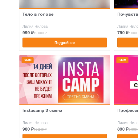
Тело в голове
Почувст
Лилия Нилова
Лилия Нил
999 ₽
790 ₽
12 000 ₽
5 000 
Подробнее
SMM
SMM
Instacamp 3 смена
Професс
Лилия Нилова
Лилия Нил
980 ₽
890 ₽
10 240 ₽
9 900 