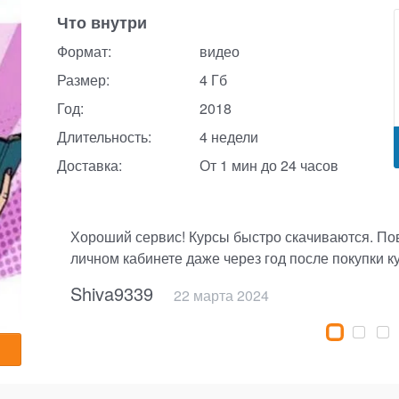
Что внутри
Формат:
видео
Размер:
4 Гб
Год:
2018
Длительность:
4 недели
Доставка:
От 1 мин до 24 часов
Хороший сервис! Курсы быстро скачиваются. Пов
личном кабинете даже через год после покупки к
10 января 2026
25 декабря 2024
18 апреля 2025
20 декабря 2024
Shiva9339
22 марта 2024