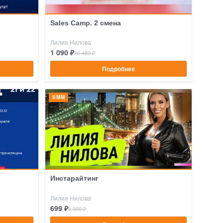
Sales Camp. 2 смена
Лилия Нилова
1 090 ₽
10 480 ₽
Подробнее
SMM
Инстарайтинг
Лилия Нилова
699 ₽
6 000 ₽