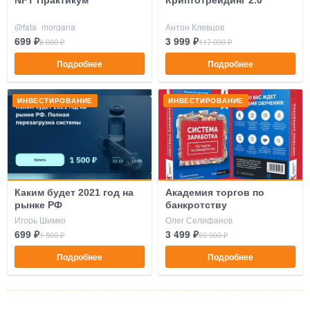
@fata_morgana
Антон Клевцов
699 ₽
3 999 ₽
6 000 ₽
117 000 ₽
Подробнее
Подробнее
ИНВЕСТИРОВАНИЕ
ИНВЕСТИРОВАНИЕ
Каким будет 2021 год на
Академия торгов по
рынке РФ
банкротству
Игорь Шимко
Олег Селифанов
699 ₽
3 499 ₽
1 500 ₽
60 000 ₽
Подробнее
Подробнее