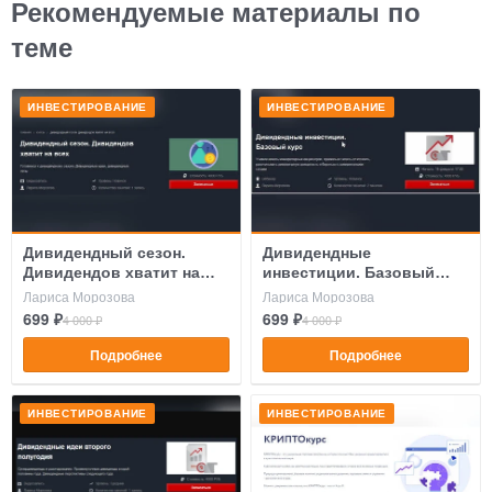
Рекомендуемые материалы по
теме
ИНВЕСТИРОВАНИЕ
ИНВЕСТИРОВАНИЕ
Дивидендный сезон.
Дивидендные
Дивидендов хватит на
инвестиции. Базовый
всех 2020
курс
Лариса Морозова
Лариса Морозова
699 ₽
699 ₽
4 000 ₽
4 000 ₽
Подробнее
Подробнее
ИНВЕСТИРОВАНИЕ
ИНВЕСТИРОВАНИЕ