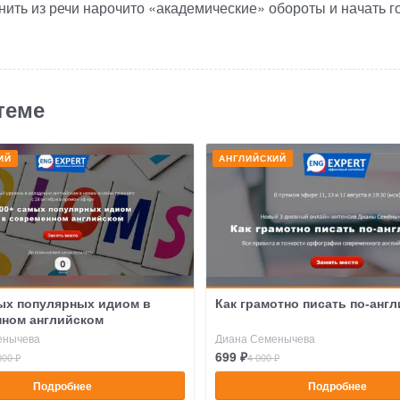
нить из речи нарочито
«
академические» обороты и начать го
теме
ИЙ
АНГЛИЙСКИЙ
ых популярных идиом в
Как грамотно писать по-анг
ном английском
енычева
Диана Семенычева
699 ₽
000 ₽
4 000 ₽
Подробнее
Подробнее