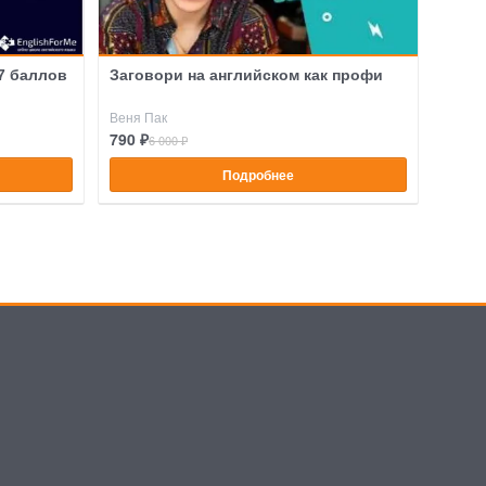
 7 баллов
Заговори на английском как профи
Веня Пак
790 ₽
6 000 ₽
Подробнее