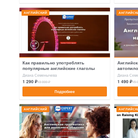
АНГЛИЙСКИЙ
АНГЛИЙСК
Как правильно употреблять
Английск
популярные английские глаголы
автопило
Диана Семенычева
Диана Сем
1 290 ₽
1 490 ₽
13 000 ₽
15 
Подробнее
АНГЛИЙСКИЙ
АНГЛИЙСК