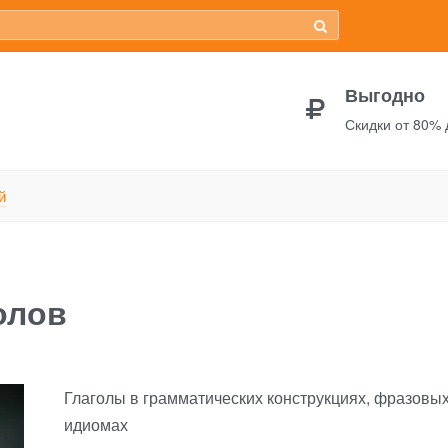
Выгодно
Скидки от 80%
TOP-10 английских глаголов
й
олов
Глаголы в грамматических конструкциях, фразовых
идиомах