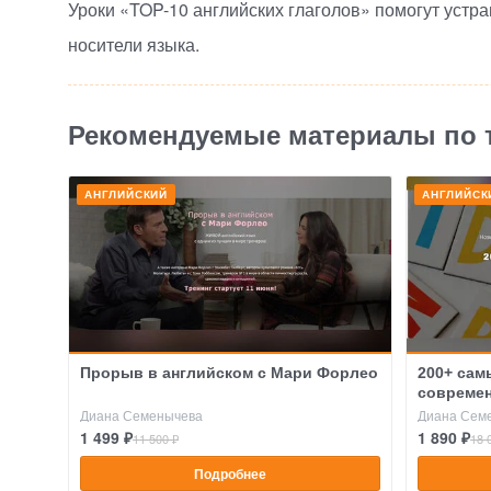
Уроки
«
TOP-10
английских глаголов» помогут устра
носители языка.
Рекомендуемые материалы по 
АНГЛИЙСКИЙ
АНГЛИЙСК
Прорыв в английском с Мари Форлео
200+ сам
современ
Диана Семенычева
Диана Сем
1 499 ₽
1 890 ₽
11 500 ₽
18 
Подробнее