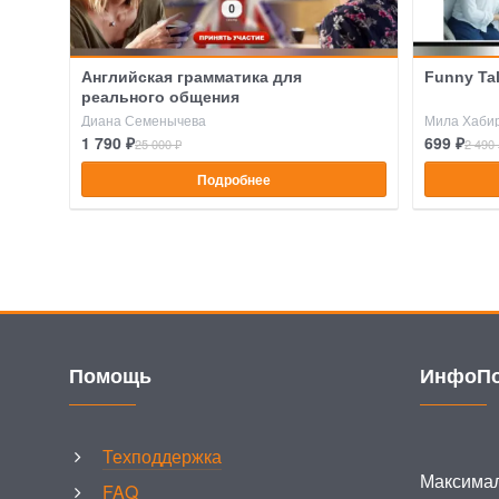
Английская грамматика для
Funny Ta
реального общения
Диана Семенычева
Мила Хаби
1 790 ₽
699 ₽
25 000 ₽
2 490 
Подробнее
Помощь
ИнфоПо
Техподдержка
Максимал
FAQ