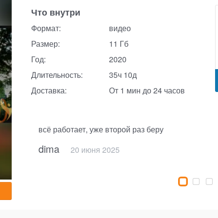
Что внутри
Формат:
видео
Размер:
11 Гб
Год:
2020
Длительность:
35ч 10д
Доставка:
От 1 мин до 24 часов
всё работает, уже второй раз беру
dima
20 июня 2025
28 февраля 2025
10 ноября 2025
8 декабря 2025
25 октября 2023