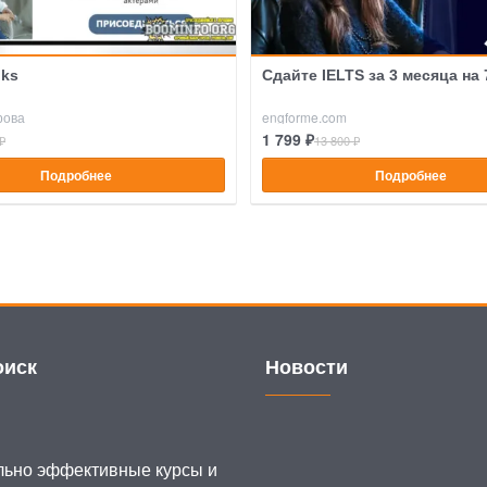
lks
Сдайте IELTS за 3 месяца на
рова
engforme.com
1 799 ₽
₽
13 800 ₽
Подробнее
Подробнее
иск
Новости
ьно эффективные курсы и