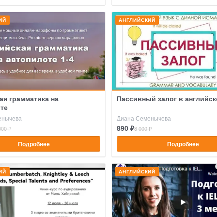
ИЙ
АНГЛИЙСКИЙ
ая грамматика на
Пассивный залог в английск
те
енычева
Диана Семенычева
890 ₽
000 ₽
8 000 ₽
Подробнее
Подробнее
ИЙ
АНГЛИЙСКИЙ