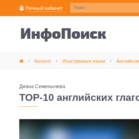
Личный кабинет
Каталог
Иностранные языки
Английски
Главная
Диана Семенычева
TOP-10 английских глаг