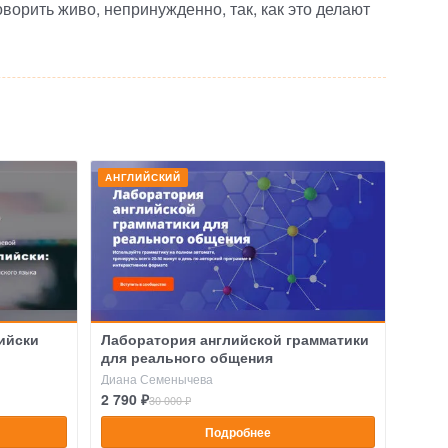
ворить живо, непринужденно, так, как это делают
АНГЛИЙСКИЙ
лийски
Лаборатория английской грамматики
для реального общения
Диана Семенычева
2 790 ₽
30 000 ₽
Подробнее