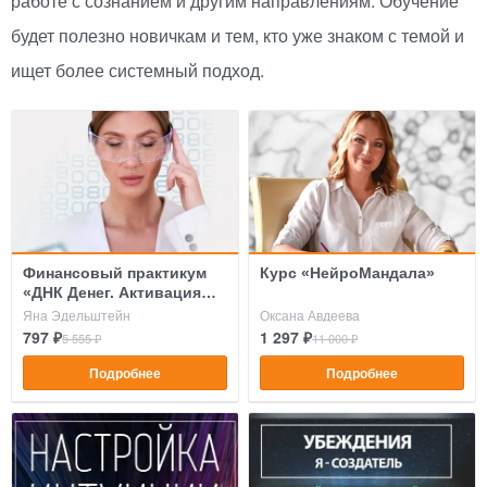
работе с сознанием и другим направлениям. Обучение
будет полезно новичкам и тем, кто уже знаком с темой и
ищет более системный подход.
Финансовый практикум
Курс «НейроМандала»
«ДНК Денег. Активация
вашего денежного гена за
Яна Эдельштейн
Оксана Авдеева
7 дней»
797 ₽
1 297 ₽
5 555 ₽
11 000 ₽
Подробнее
Подробнее