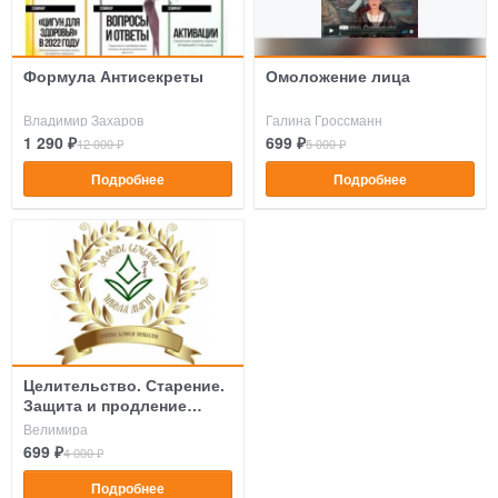
Формула Антисекреты
Омоложение лица
Владимир Захаров
Галина Гроссманн
1 290 ₽
699 ₽
12 000 ₽
5 000 ₽
Подробнее
Подробнее
Целительство. Старение.
Защита и продление
жизни
Велимира
699 ₽
4 000 ₽
Подробнее