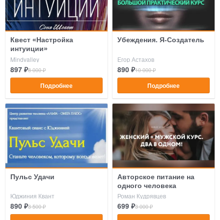
Квест «Настройка
Убеждения. Я-Создатель
интуиции»
Mindvalley
Егор Астахов
897 ₽
890 ₽
8 000 ₽
10 000 ₽
Подробнее
Подробнее
Пульс Удачи
Авторское питание на
одного человека
Юджиния Квант
Роман Кудрявцев
890 ₽
699 ₽
3 500 ₽
3 000 ₽