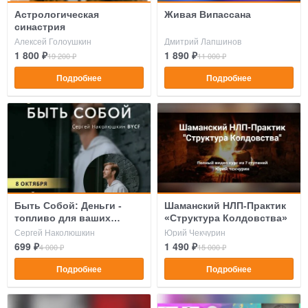
Астрологическая
Живая Випассана
синастрия
Алексей Голоушкин
Дмитрий Лапшинов
1 800 ₽
1 890 ₽
19 200 ₽
11 000 ₽
Подробнее
Подробнее
Быть Собой: Деньги -
Шаманский НЛП-Практик
топливо для ваших
«Структура Колдовства»
приключений
Сергей Наколюшкин
Юрий Чекчурин
699 ₽
1 490 ₽
4 000 ₽
15 000 ₽
Подробнее
Подробнее