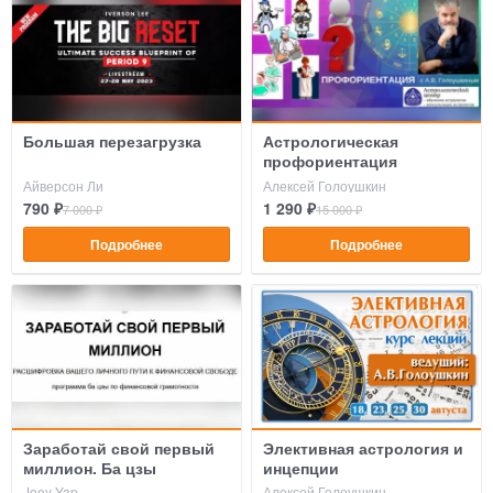
Большая перезагрузка
Астрологическая
профориентация
Айверсон Ли
Алексей Голоушкин
790 ₽
1 290 ₽
7 000 ₽
15 000 ₽
Подробнее
Подробнее
Заработай свой первый
Элективная астрология и
миллион. Ба цзы
инцепции
Joey Yap
Алексей Голоушкин