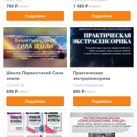
790 ₽
1 490 ₽
8 000 ₽
16 500 ₽
Подробнее
Подробнее
Школа Первостихий Сила
Практическая
земли
экстрасенсорика
Сергей Ли
Ольга Найдёнова
699 ₽
890 ₽
9 500 ₽
8 000 ₽
Подробнее
Подробнее