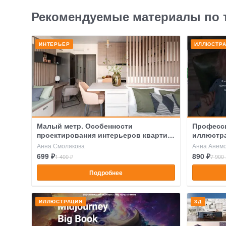
Рекомендуемые материалы по 
ИНТЕРЬЕР
ИЛЛЮСТР
Малый метр. Особенности
Професс
проектирования интерьеров квартир-
иллюстр
студий
Анна Смолякова
Анна Анем
699 ₽
890 ₽
1 400 ₽
7 900 
Подробнее
ИЛЛЮСТРАЦИЯ
3Д