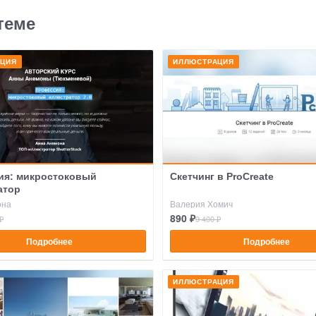
теме
АЦИЯ
ИЛЛЮСТРАЦИЯ
ия: микростоковый
Скетчинг в ProCreate
атор
она
Валерия Хомич
890 ₽
₽
9 400 ₽
Подробнее
Подробнее
ИЛЛЮСТРАЦИЯ