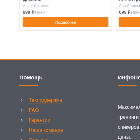
Алекс Скидель
Аня Ломак
699 ₽
699 ₽
3 500 ₽
3 500 
Подробнее
Помощь
ИнфоПо
Техподдержка
Максимал
FAQ
тренинги
Гарантии
спикеров
Наша команда
цены.
Отзывы