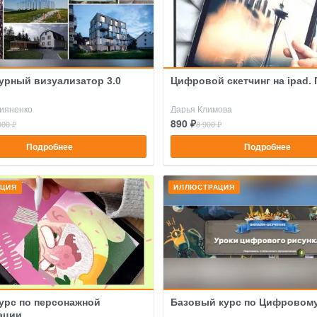
урный визуализатор 3.0
Цифровой скетчинг на ipad.
ияненко
Дарья Климова
890 ₽
000 ₽
8 900 ₽
Подробнее
Подробнее
АЦИЯ
ИЛЛЮСТРАЦИЯ
урс по персонажной
Базовый курс по Цифровому
ации