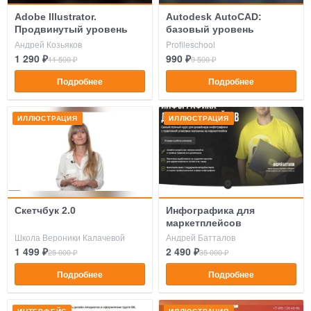
Adobe Illustrator.
Autodesk AutoCAD:
Продвинутый уровень
базовый уровень
Андрей Козьяков
Profileschool
1 290 ₽
990 ₽
11 500 ₽
9 500 ₽
Подробнее
Подробнее
ИЛЛЮСТРАЦИЯ
ИЛЛЮСТРАЦИЯ
Скетчбук 2.0
Инфографика для
маркетплейсов
Школа Вероники Калачевой
Андрей Батталов
1 499 ₽
2 490 ₽
25 000 ₽
35 000 ₽
Подробнее
Подробнее
ИНТЕРФЕЙС
ИЛЛЮСТРАЦИЯ