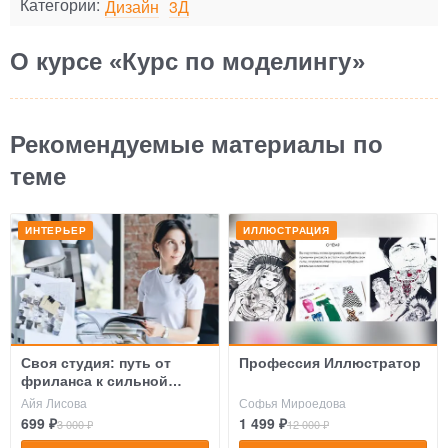
Категории:
Дизайн
3Д
О курсе «Курс по моделингу»
Рекомендуемые материалы по
теме
ИНТЕРЬЕР
ИЛЛЮСТРАЦИЯ
Своя студия: путь от
Профессия Иллюстратор
фриланса к сильной
команде
Айя Лисова
Софья Мироедова
699 ₽
1 499 ₽
3 000 ₽
12 000 ₽